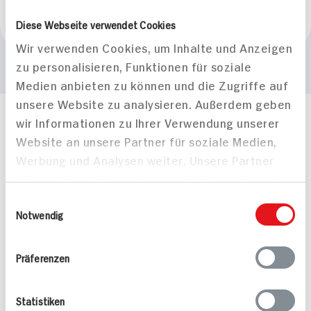
Marke
Diese Webseite verwendet Cookies
Mayka
Wir verwenden Cookies, um Inhalte und Anzeigen
zu personalisieren, Funktionen für soziale
Medien anbieten zu können und die Zugriffe auf
unsere Website zu analysieren. Außerdem geben
wir Informationen zu Ihrer Verwendung unserer
Häufig gestellte Fragen
Website an unsere Partner für soziale Medien,
Mehr Informationen in unserem FAQ
kontakt
hit.de
Werbung und Analysen weiter. Unsere Partner
Wir beantworten gerne Ihre Fragen
führen diese Informationen möglicherweise mit
(0228) 42967 0
weiteren Daten zusammen, die Sie ihnen
Einwilligungsauswahl
Montag - Donnerstag: 9 bis 16 Uhr
bereitgestellt haben oder die sie im Rahmen
Notwendig
Freitags: 9 bis 13 Uhr
Ihrer Nutzung der Dienste gesammelt haben.
Folgen Sie uns auf TikTok
Präferenzen
Angebote & Coupons
Statistiken