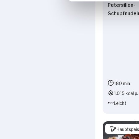
Petersilien-
Schupfnudel
180 min
1.015 kcal p.
Leicht
Hauptspei