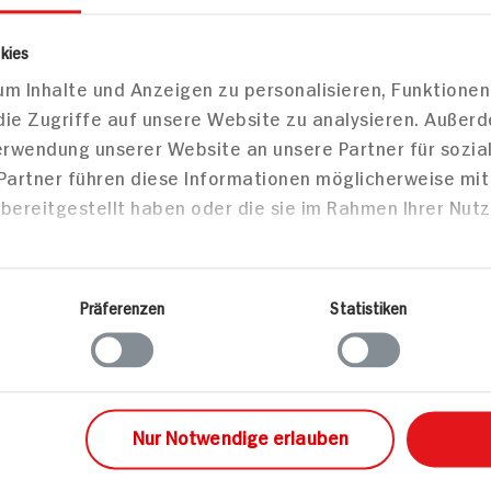
rika-
mit Pfefferkruste und
 Püree
grünem Spargel-
kies
 Minz-
Kräutersalat
m Inhalte und Anzeigen zu personalisieren, Funktionen
die Zugriffe auf unsere Website zu analysieren. Außer
45 min
45 min
Verwendung unserer Website an unsere Partner für sozi
 Partner führen diese Informationen möglicherweise mi
 Portion
629 kcal p. Portion
538 kcal 
bereitgestellt haben oder die sie im Rahmen Ihrer Nut
Mittel
Leicht
sen
Hauptspeisen
Haupts
Präferenzen
Statistiken
Nur Notwendige erlauben
chmorter
Hirschbra
raten mit
Kartoffel