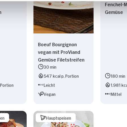
Fenchel-
n
Gemüse
Boeuf Bourgignon
vegan mit ProViand
Gemüse Filetstreifen
30 min
547 kcal p. Portion
180 min
 Portion
Leicht
1.981 kca
Vegan
Mittel
sen
Hauptspeisen