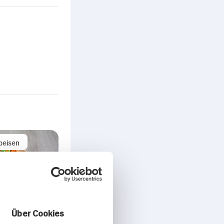
peisen
r
Über Cookies
seneintopf