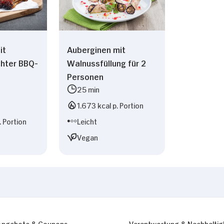
it
Auberginen mit
hter BBQ-
Walnussfüllung für 2
Personen
25 min
1.673 kcal p. Portion
. Portion
Leicht
Vegan
Angebote & Coupons
Verantwortung & Nachhaltig