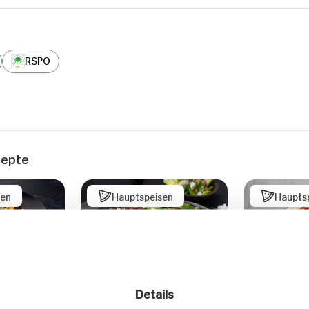
RSPO
zepte
sen
Hauptspeisen
Haupts
Gegrilltes
Spanische
Details
it
Schweinerückensteak
Kichererb