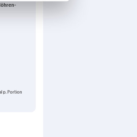
Möhren-
l p. Portion