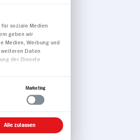
 für soziale Medien
dem geben wir
ale Medien, Werbung und
t weiteren Daten
p. Portion
zung der Dienste
peisen
Marketing
Alle zulassen
ten mit
tarte und