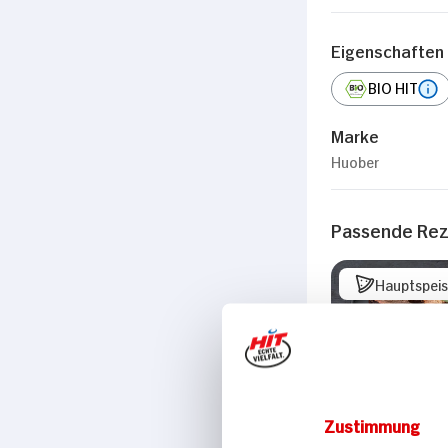
Eigenschaften
BIO HIT
Marke
Huober
Passende Re
Hauptspei
Toskanische
Zustimmung
Lammkeule m