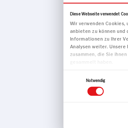
pikantem Pap
Süßkartoffel
Diese Webseite verwendet Coo
und frischem
Wir verwenden Cookies, u
Joghurt
anbieten zu können und 
180 min
Informationen zu Ihrer 
Analysen weiter. Unsere
1.861 kcal p.
zusammen, die Sie ihnen 
Mittel
gesammelt haben.
Einwilligungsauswahl
Hauptspei
Notwendig
In Cidre ges
Jungbullen B