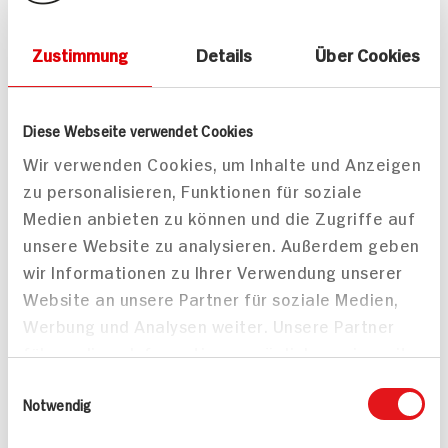
mediterrane Art
Zustimmung
Details
Über Cookies
Diese Webseite verwendet Cookies
Wir verwenden Cookies, um Inhalte und Anzeigen
Veganger Nussstrudel
zu personalisieren, Funktionen für soziale
für 2 Personen
Medien anbieten zu können und die Zugriffe auf
45 min
unsere Website zu analysieren. Außerdem geben
1.445 kcal p. Portion
100 min
wir Informationen zu Ihrer Verwendung unserer
Mittel
428 kcal p. Portion
Website an unsere Partner für soziale Medien,
Vegan
Mittel
Werbung und Analysen weiter. Unsere Partner
führen diese Informationen möglicherweise mit
weiteren Daten zusammen, die Sie ihnen
Einwilligungsauswahl
bereitgestellt haben oder die sie im Rahmen
Notwendig
Ihrer Nutzung der Dienste gesammelt haben.