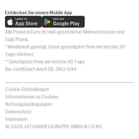
Entdecken Sie unsere Mobile App
Alle Preise in Euro (€) inkl. gesetzlicher Mehrwertsteuer und
zzgl. Pfand.
* Wiederholt günstig: Unser günstigster Preis der letzten 30
Tage (Aktion)
** Günstigster Preis der letzten 30 Tage
Bio-zertifiziert durch DE-ÖKO-044
Cookie-Einstellungen
Informationen zu Cookies
Nutzungsbedingungen
Datenschutz
Impressum
© 2026, HIT HANDELSGRUPPE GMBH & CO KG