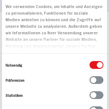
Wir verwenden Cookies, um Inhalte und Anzeigen
zu personalisieren, Funktionen für soziale
Medien anbieten zu können und die Zugriffe auf
Häufig gestellte Fragen
unsere Website zu analysieren. Außerdem geben
Mehr Informationen in unserem FAQ
wir Informationen zu Ihrer Verwendung unserer
kontakt
hit.de
Website an unsere Partner für soziale Medien,
Wir beantworten gerne Ihre Fragen
Werbung und Analysen weiter. Unsere Partner
(0228) 42967 0
führen diese Informationen möglicherweise mit
Montag - Donnerstag: 9 bis 16 Uhr
Freitags: 9 bis 13 Uhr
weiteren Daten zusammen, die Sie ihnen
Einwilligungsauswahl
Folgen Sie uns auf TikTok
bereitgestellt haben oder die sie im Rahmen
Notwendig
Ihrer Nutzung der Dienste gesammelt haben.
Präferenzen
Angebote & Coupons
Statistiken
Rezepte