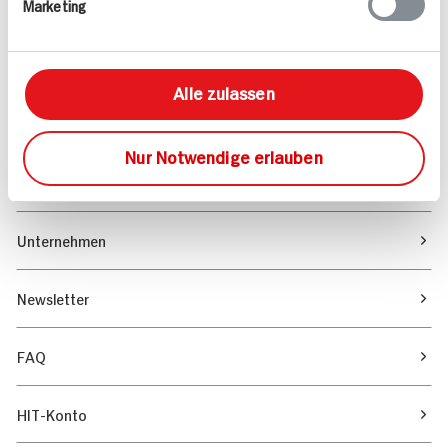
Marketing
Sortiment
Marktfinder
Alle zulassen
Unser Magazin
Nur Notwendige erlauben
Verantwortung & Nachhaltigkeit
Unternehmen
Newsletter
FAQ
HIT-Konto