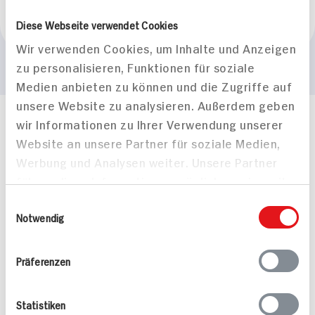
Marke
Diese Webseite verwendet Cookies
ahead
Wir verwenden Cookies, um Inhalte und Anzeigen
zu personalisieren, Funktionen für soziale
Medien anbieten zu können und die Zugriffe auf
unsere Website zu analysieren. Außerdem geben
wir Informationen zu Ihrer Verwendung unserer
Häufig gestellte Fragen
Website an unsere Partner für soziale Medien,
Mehr Informationen in unserem FAQ
kontakt
hit.de
Werbung und Analysen weiter. Unsere Partner
Wir beantworten gerne Ihre Fragen
führen diese Informationen möglicherweise mit
(0228) 42967 0
weiteren Daten zusammen, die Sie ihnen
Einwilligungsauswahl
Montag - Donnerstag: 9 bis 16 Uhr
bereitgestellt haben oder die sie im Rahmen
Notwendig
Freitags: 9 bis 13 Uhr
Ihrer Nutzung der Dienste gesammelt haben.
Folgen Sie uns auf TikTok
Präferenzen
Angebote & Coupons
Statistiken