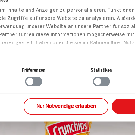
HIT-K
Jetzt 
er
Karriere
Wählen Sie jetzt
lokale Informati