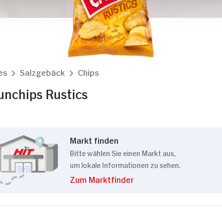
Details
kies
es
Salzgebäck
Chips
m Inhalte und Anzeigen zu personalisieren, Funktionen
unchips Rustics
die Zugriffe auf unsere Website zu analysieren. Außer
Verwendung unserer Website an unsere Partner für sozi
 Partner führen diese Informationen möglicherweise mi
bereitgestellt haben oder die sie im Rahmen Ihrer Nut
Markt finden
Bitte wählen Sie einen Markt aus,
um lokale Informationen zu sehen.
Zum Marktfinder
Präferenzen
Statistiken