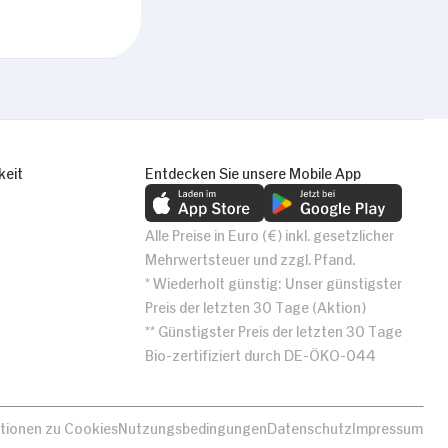
Alle zulassen
keit
Entdecken Sie unsere Mobile App
Alle Preise in Euro (€) inkl. gesetzlicher
Mehrwertsteuer und zzgl. Pfand.
* Wiederholt günstig: Unser günstigster
Preis der letzten 30 Tage (Aktion)
** Günstigster Preis der letzten 30 Tage
Bio-zertifiziert durch DE-ÖKO-044
tionen zu Cookies
Nutzungsbedingungen
Datenschutz
Impressum