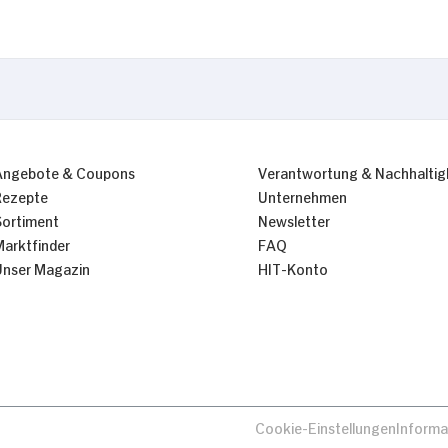
Nur Notwendige erlauben
Angebote & Coupons
Verantwortung & Nachhaltig
Rezepte
Unternehmen
Sortiment
Newsletter
Marktfinder
FAQ
Unser Magazin
HIT-Konto
Cookie-Einstellungen
Informa