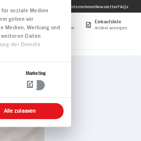
Verantwortung & Nachhaltigkeit
Unternehmen
Newsletter
FAQs
onto
Mein HIT-Markt
Einkaufsliste
anmelden
Jetzt Markt wählen
Artikel anzeigen
 Ihren Markt um
onen zu erhalten.
Markt auswählen