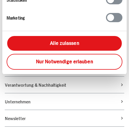
Angebote & Coupons
Marketing
Rezepte
Sortiment
Alle zulassen
Marktfinder
Nur Notwendige erlauben
Unser Magazin
Verantwortung & Nachhaltigkeit
Unternehmen
Newsletter