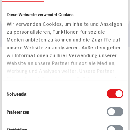
Marke
Diese Webseite verwendet Cookies
Lisas
Wir verwenden Cookies, um Inhalte und Anzeigen
zu personalisieren, Funktionen für soziale
Medien anbieten zu können und die Zugriffe auf
unsere Website zu analysieren. Außerdem geben
wir Informationen zu Ihrer Verwendung unserer
Häufig gestellte Fragen
Website an unsere Partner für soziale Medien,
Mehr Informationen in unserem FAQ
Werbung und Analysen weiter. Unsere Partner
kontakt
hit.de
führen diese Informationen möglicherweise mit
Wir beantworten gerne Ihre Fragen
weiteren Daten zusammen, die Sie ihnen
(0228) 42967 0
Einwilligungsauswahl
bereitgestellt haben oder die sie im Rahmen
Notwendig
Montag - Donnerstag: 9 bis 16 Uhr
Ihrer Nutzung der Dienste gesammelt haben.
Freitags: 9 bis 13 Uhr
Folgen Sie uns auf TikTok
Präferenzen
Statistiken