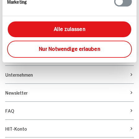
Marketing
Sortiment
Marktfinder
Alle zulassen
Unser Magazin
Nur Notwendige erlauben
Verantwortung & Nachhaltigkeit
Unternehmen
Newsletter
FAQ
HIT-Konto