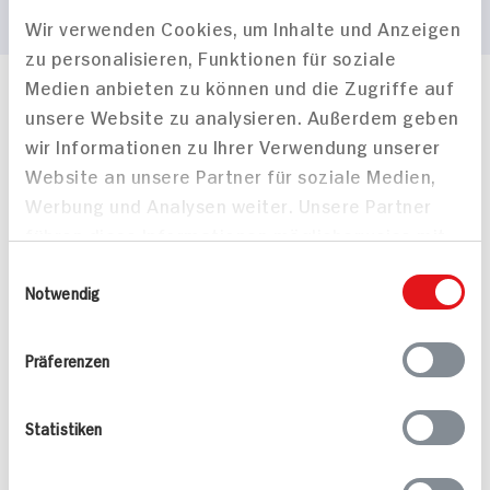
Wir verwenden Cookies, um Inhalte und Anzeigen
zu personalisieren, Funktionen für soziale
Medien anbieten zu können und die Zugriffe auf
Häufig gestellte Fragen
unsere Website zu analysieren. Außerdem geben
Mehr Informationen in unserem FAQ
wir Informationen zu Ihrer Verwendung unserer
kontakt
hit.de
Website an unsere Partner für soziale Medien,
Wir beantworten gerne Ihre Fragen
Werbung und Analysen weiter. Unsere Partner
(0228) 42967 0
führen diese Informationen möglicherweise mit
Montag - Donnerstag: 9 bis 16 Uhr
Freitags: 9 bis 13 Uhr
weiteren Daten zusammen, die Sie ihnen
Einwilligungsauswahl
Folgen Sie uns auf TikTok
bereitgestellt haben oder die sie im Rahmen
Notwendig
Ihrer Nutzung der Dienste gesammelt haben.
Präferenzen
Angebote & Coupons
Statistiken
Rezepte