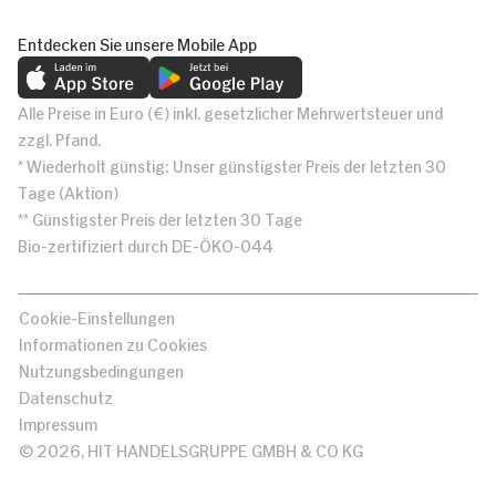
Entdecken Sie unsere Mobile App
Alle Preise in Euro (€) inkl. gesetzlicher Mehrwertsteuer und
zzgl. Pfand.
* Wiederholt günstig: Unser günstigster Preis der letzten 30
Tage (Aktion)
** Günstigster Preis der letzten 30 Tage
Bio-zertifiziert durch DE-ÖKO-044
Cookie-Einstellungen
Informationen zu Cookies
Nutzungsbedingungen
Datenschutz
Impressum
© 2026, HIT HANDELSGRUPPE GMBH & CO KG