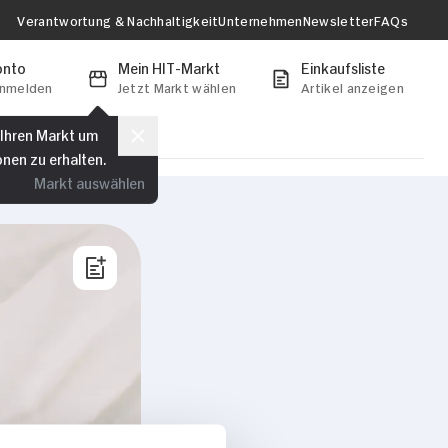
Verantwortung & Nachhaltigkeit
Unternehmen
Newsletter
FAQs
onto
Mein HIT-Markt
Einkaufsliste
anmelden
Jetzt Markt wählen
Artikel anzeigen
 Ihren Markt um
onen zu erhalten.
Markt auswählen