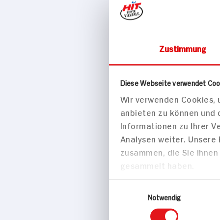
Zustimmung
Süßes & Salzig
Diese Webseite verwendet Coo
Schär Sali
Wir verwenden Cookies, u
anbieten zu können und 
Informationen zu Ihrer 
Analysen weiter. Unsere
zusammen, die Sie ihnen 
gesammelt haben.
Einwilligungsauswahl
Notwendig