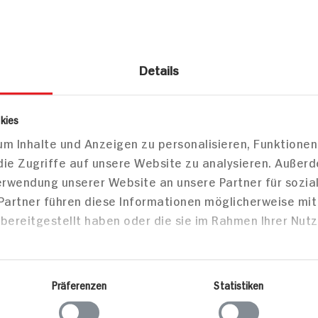
Details
es
Glutenfreie Snacks
kies
nis
m Inhalte und Anzeigen zu personalisieren, Funktionen
die Zugriffe auf unsere Website zu analysieren. Außer
Verwendung unserer Website an unsere Partner für sozi
Markt finden
 Partner führen diese Informationen möglicherweise mi
Bitte wählen Sie einen Markt aus,
bereitgestellt haben oder die sie im Rahmen Ihrer Nut
um lokale Informationen zu sehen.
Zum Marktfinder
Präferenzen
Statistiken