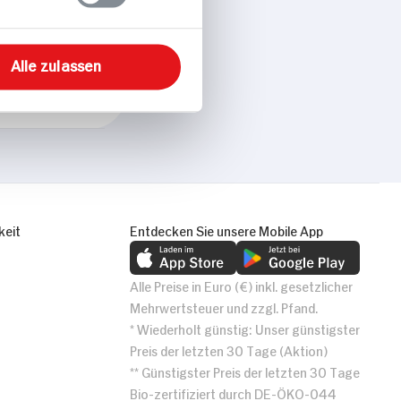
Alle zulassen
keit
Entdecken Sie unsere Mobile App
Alle Preise in Euro (€) inkl. gesetzlicher
Mehrwertsteuer und zzgl. Pfand.
* Wiederholt günstig: Unser günstigster
Preis der letzten 30 Tage (Aktion)
** Günstigster Preis der letzten 30 Tage
Bio-zertifiziert durch DE-ÖKO-044