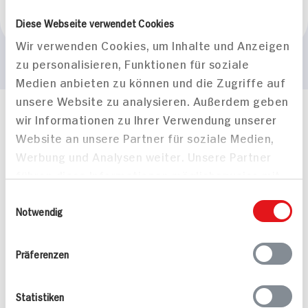
BIO HIT
Diese Webseite verwendet Cookies
Wir verwenden Cookies, um Inhalte und Anzeigen
zu personalisieren, Funktionen für soziale
Medien anbieten zu können und die Zugriffe auf
unsere Website zu analysieren. Außerdem geben
wir Informationen zu Ihrer Verwendung unserer
Häufig gestellte Fragen
Website an unsere Partner für soziale Medien,
Mehr Informationen in unserem FAQ
kontakt
hit.de
Werbung und Analysen weiter. Unsere Partner
Wir beantworten gerne Ihre Fragen
führen diese Informationen möglicherweise mit
(0228) 42967 0
weiteren Daten zusammen, die Sie ihnen
Einwilligungsauswahl
Montag - Donnerstag: 9 bis 16 Uhr
bereitgestellt haben oder die sie im Rahmen
Notwendig
Freitags: 9 bis 13 Uhr
Ihrer Nutzung der Dienste gesammelt haben.
Folgen Sie uns auf TikTok
Präferenzen
Angebote & Coupons
Statistiken