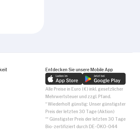
keit
Entdecken Sie unsere Mobile App
Alle Preise in Euro (€) inkl. gesetzlicher
Mehrwertsteuer und zzgl. Pfand.
* Wiederholt günstig: Unser günstigster
Preis der letzten 30 Tage (Aktion)
** Günstigster Preis der letzten 30 Tage
Bio-zertifiziert durch DE-ÖKO-044