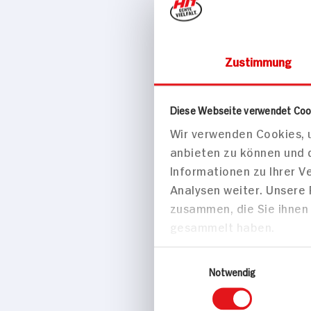
Zustimmung
Hähnchen, Ch
Banane und 
Curry für 2 
Diese Webseite verwendet Coo
35 min
Wir verwenden Cookies, u
anbieten zu können und 
825 kcal p. 
Informationen zu Ihrer 
Mittel
Analysen weiter. Unsere
zusammen, die Sie ihnen 
gesammelt haben.
Desserts
Einwilligungsauswahl
Notwendig