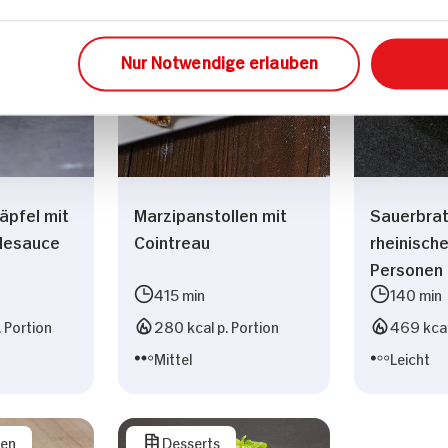
Nur Notwendige erlauben
äpfel mit
Marzipanstollen mit
Sauerbrat
llesauce
Cointreau
rheinische
Personen
415 min
140 min
. Portion
280 kcal p. Portion
469 kcal
Mittel
Leicht
sen
Desserts