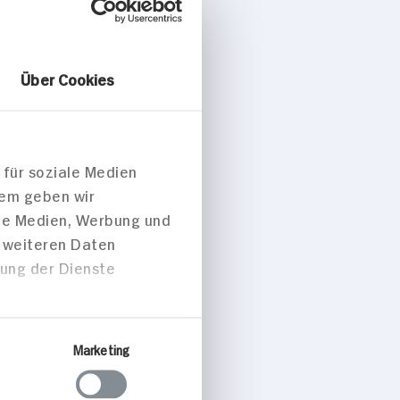
Über Cookies
 mit
üllung
p. Portion
 für soziale Medien
dem geben wir
ale Medien, Werbung und
sch
t weiteren Daten
zung der Dienste
peisen
Marketing