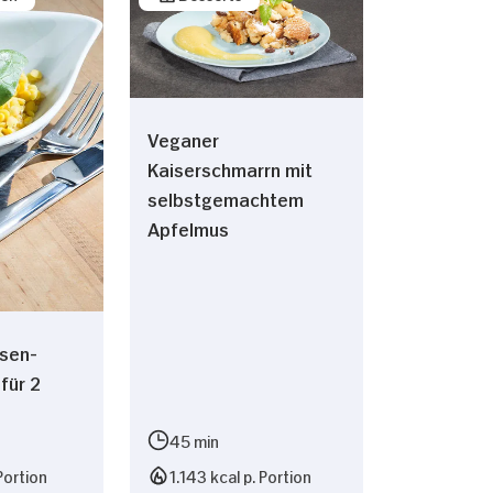
Veganer
Kaiserschmarrn mit
selbstgemachtem
Apfelmus
nsen-
für 2
45 min
Portion
1.143 kcal p. Portion