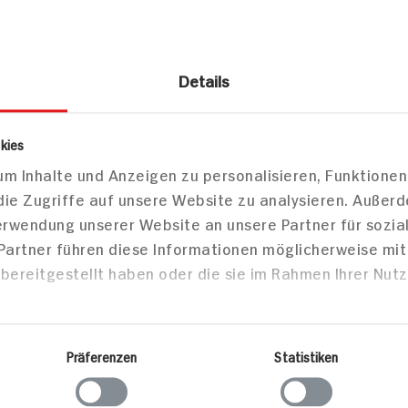
Details
iquita-
Apfelstrudel mit Sahne
Bratapfel
Erdnuss-
und Vanilleeis
Marzipanf
Personen
60 min
40 min
kies
505 kcal p. Portion
315 kcal 
m Inhalte und Anzeigen zu personalisieren, Funktionen
die Zugriffe auf unsere Website zu analysieren. Außer
Portion
Leicht
Leicht
Verwendung unserer Website an unsere Partner für sozi
Vegetarisch
Vegetari
 Partner führen diese Informationen möglicherweise mi
bereitgestellt haben oder die sie im Rahmen Ihrer Nut
Backen
Haupts
Präferenzen
Statistiken