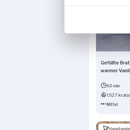
Gefüllte Brat
warmer Vani
60 min
1.527 kcal p
Mittel
Hauptspei