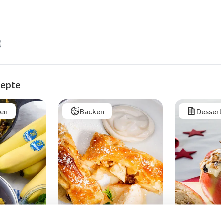
zepte
sen
Backen
Desser