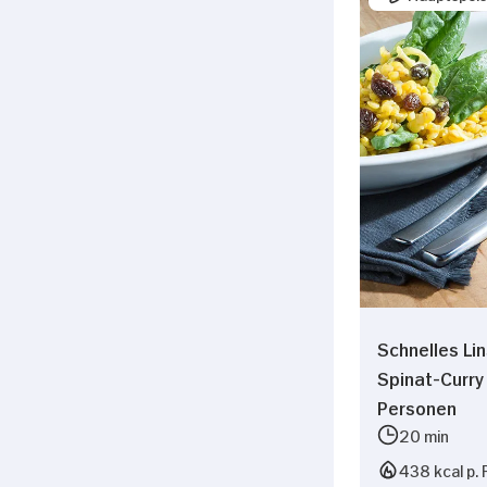
Schnelles Li
Spinat-Curry 
Personen
20 min
438 kcal p. 