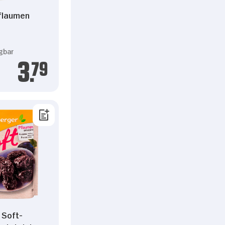
Pflaumen
l
gbar
3.
79
 Soft-