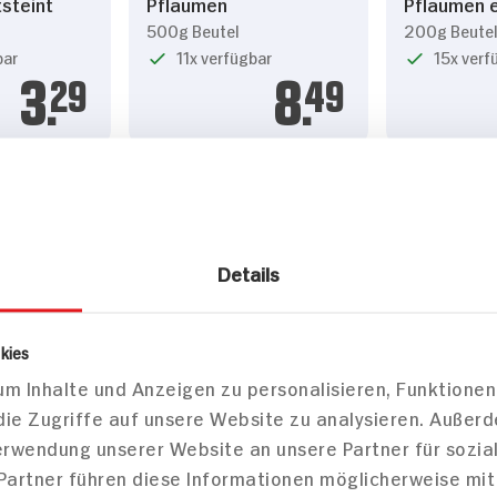
steint
Pflaumen
Pflaumen e
500g Beutel
200g Beute
bar
11x verfügbar
15x verf
3.
29
8.
49
Details
kies
Alnatura 
m Inhalte und Anzeigen zu personalisieren, Funktionen
halbe Fruc
die Zugriffe auf unsere Website zu analysieren. Außer
flaumen
Seeberger Pflaumen
540g Glas
extra groß entsteint
Verwendung unserer Website an unsere Partner für sozi
500g Beutel
 Partner führen diese Informationen möglicherweise mi
7x verfü