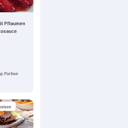
it Pflaumen
kosauce
p. Portion
peisen