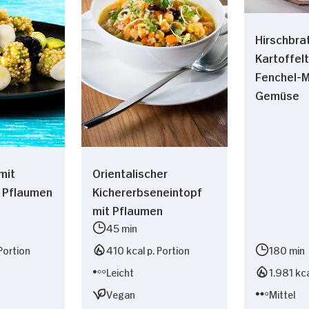
Hirschbra
Kartoffel
Fenchel-
Gemüse
mit
Orientalischer
 Pflaumen
Kichererbseneintopf
mit Pflaumen
45 min
Portion
410 kcal p. Portion
180 min
Leicht
1.981 kca
Vegan
Mittel