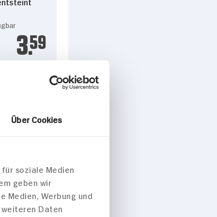
ntsteint
l
ügbar
3.
59
Über Cookies
Pflaumen
 für soziale Medien
ht
dem geben wir
ale Medien, Werbung und
t weiteren Daten
gbar