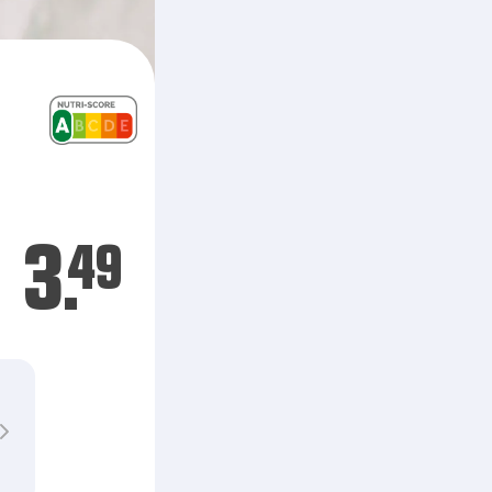
3.
49