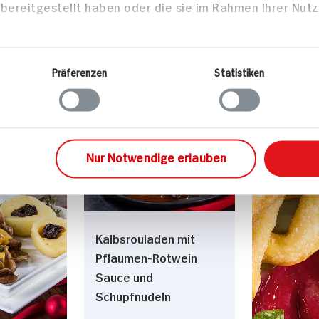
bar
9x verfügbar
bereitgestellt haben oder die sie im Rahmen Ihrer Nut
3.
69
8.
69
Präferenzen
Statistiken
zepte
sen
Hauptspeisen
Desser
Nur Notwendige erlauben
Kalbsrouladen mit
Pflaumen-Rotwein
Sauce und
Schupfnudeln