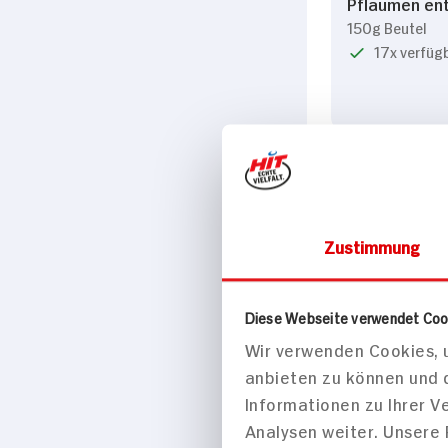
Pflaumen ent
150g Beutel
17x verfüg
Zustimmung
Diese Webseite verwendet Coo
Wir verwenden Cookies, u
anbieten zu können und 
Seeberger P
entsteint
Informationen zu Ihrer 
200g Beutel
Analysen weiter. Unsere