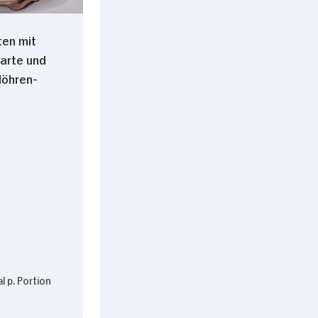
ten mit
tarte und
Möhren-
l p. Portion