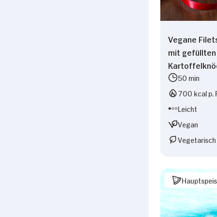
Vegane Filet
mit gefüllten
Kartoffelknö
50 min
700 kcal p. 
Leicht
Vegan
Vegetarisch
Hauptspei