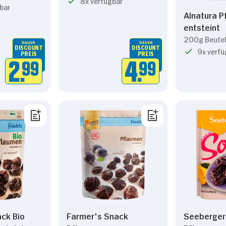
8x verfügbar
bar
Alnatura 
entsteint
200g Beute
DAUER
DAUER
DISCOUNT
DISCOUNT
9x verfü
PREIS
PREIS
2.
99
4.
99
ck Bio
Farmer's Snack
Seeberger