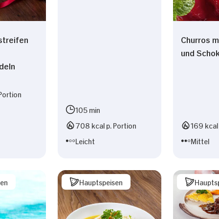
streifen
Churros m
und Scho
deln
Portion
105 min
708 kcal p. Portion
169 kcal 
Leicht
Mittel
sen
Hauptspeisen
Haupts