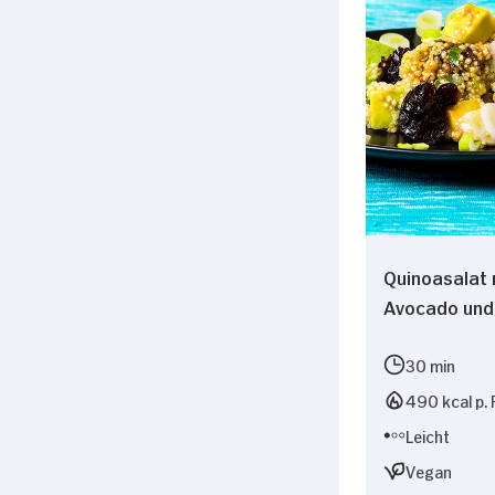
Quinoasalat 
Avocado und
30 min
490 kcal p. 
Leicht
Vegan