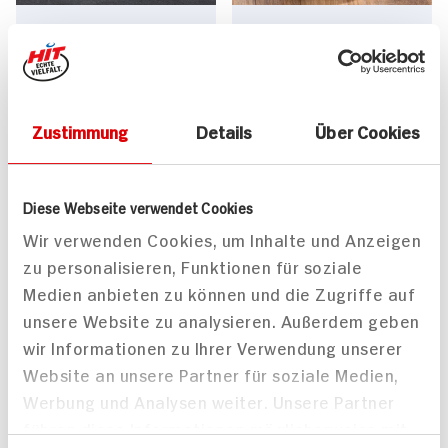
Persische Lammkeule
Rote Linsensuppe für 2
mit Kartoffeln und
Personen
45 min
Fenchel
791 kcal p. Portion
Zustimmung
Details
Über Cookies
165 min
Leicht
2.086 kcal p. Portion
Vegan
Mittel
Vegetarisch
Diese Webseite verwendet Cookies
Wir verwenden Cookies, um Inhalte und Anzeigen
zu personalisieren, Funktionen für soziale
Medien anbieten zu können und die Zugriffe auf
unsere Website zu analysieren. Außerdem geben
wir Informationen zu Ihrer Verwendung unserer
Website an unsere Partner für soziale Medien,
Rumtopffrüchte
Kotellets vom Iberico
ansetzen für den Herbst
Schwein mit
Werbung und Analysen weiter. Unsere Partner
Parmesankartoffeln und
führen diese Informationen möglicherweise mit
Aprikosen-Sherry Sauce