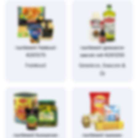
/sortiment/feinkost-
/sortiment/gewuerze-
4261375
saucen-oel-4261250
Feinkost
Gewürze, Saucen &
Öl
/sortiment/konserven-
/sortiment/suesses-