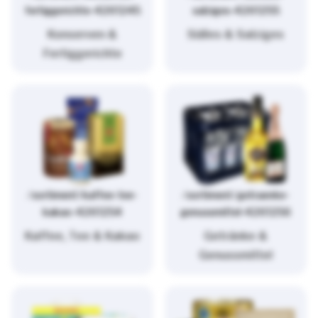
fertiggerichte-4261245
salziges-4261255
Konserven &
Süßes & Salziges
Fertiggerichte
/sortiment/kaffee-tee-
/sortiment/getraenke-
kakao-4261254
genussmittel-4261256
Kaffee, Tee & Kakao
Getränke &
Genussmittel