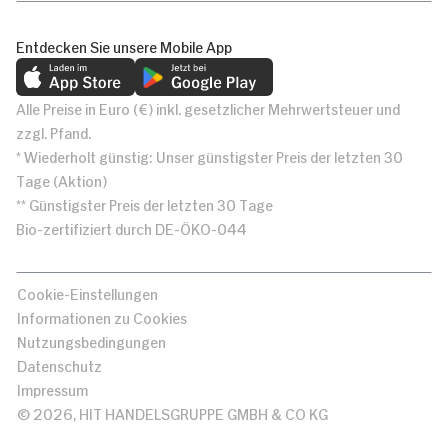
Entdecken Sie unsere Mobile App
Alle Preise in Euro (€) inkl. gesetzlicher Mehrwertsteuer und
zzgl. Pfand.
* Wiederholt günstig: Unser günstigster Preis der letzten 30
Tage (Aktion)
** Günstigster Preis der letzten 30 Tage
Bio-zertifiziert durch DE-ÖKO-044
Cookie-Einstellungen
Informationen zu Cookies
Nutzungsbedingungen
Datenschutz
Impressum
© 2026, HIT HANDELSGRUPPE GMBH & CO KG