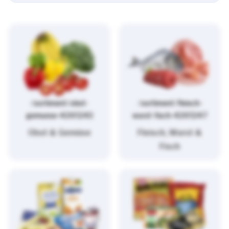
/sortiment/obst-
/sortiment/fleisch-
gemuese-4261243
wurst-fisch-4261247
Obst & Gemüse
Fleisch, Wurst &
Fisch