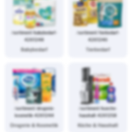
/sortiment/babybedarf-
/sortiment/tierbedarf-
4261248
4261246
Babybedarf
Tierbedarf
/sortiment/drogerie-
/sortiment/kueche-
kosmetik-4261244
haushalt-4261258
Drogerie & Kosmetik
Küche & Haushalt