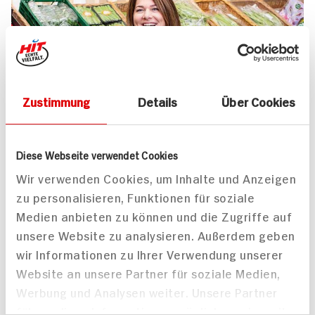
Zustimmung
Details
Über Cookies
UNSER 7 SERVICE-VERSPRECHEN
Diese Webseite verwendet Cookies
Wir geben für Sie täglich unser
Wir verwenden Cookies, um Inhalte und Anzeigen
zu personalisieren, Funktionen für soziale
Bestes. Versprochen!
Medien anbieten zu können und die Zugriffe auf
Unser Anspruch ist es, dass Ihr Einkauf bei uns
unsere Website zu analysieren. Außerdem geben
jedes Mal zum Vergnügen wird. Dafür legen
wir Informationen zu Ihrer Verwendung unserer
wir uns jeden Tag ins Zeug. Verlässliche
Website an unsere Partner für soziale Medien,
Qualität, Frische und Herkunft unserer
Werbung und Analysen weiter. Unsere Partner
Produkte, entspannteres Einkaufen, bester
führen diese Informationen möglicherweise mit