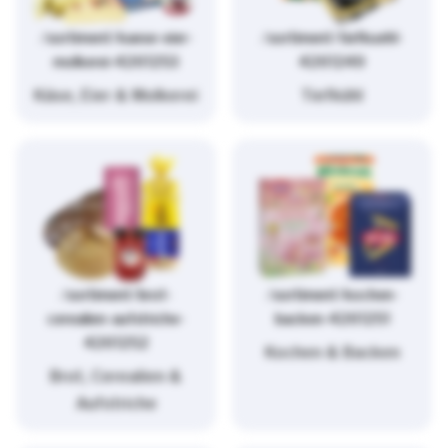
/sortiment/kaese-eier-
/sortiment/tiefkuehl-
molkerei-4261253
4261249
Käse, Eier & Molkerei
Tiefkühl
/sortiment/brot-
/sortiment/kochen-
cerealien-aufstriche-
backen-4261251
4261252
Kochen & Backen
Brot, Cerealien &
Aufstriche