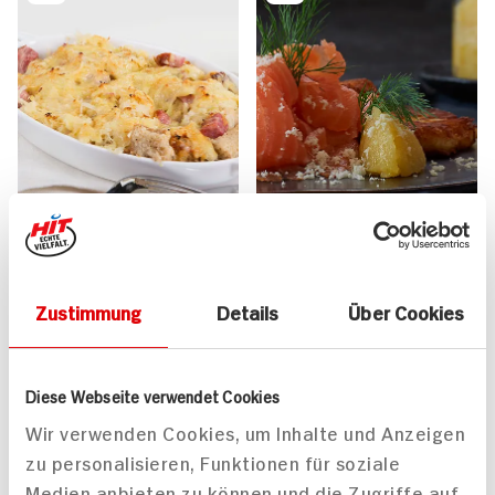
Zustimmung
Details
Über Cookies
Sauerkraut-Brot-Auflauf
Reibekuchen mit
für 2 Personen
Räucherlachs und Apfel-
Meerrettich
65 min
45 min
Diese Webseite verwendet Cookies
778 kcal p. Portion
1.209 kcal p. Portion
Wir verwenden Cookies, um Inhalte und Anzeigen
Leicht
Mittel
zu personalisieren, Funktionen für soziale
Medien anbieten zu können und die Zugriffe auf