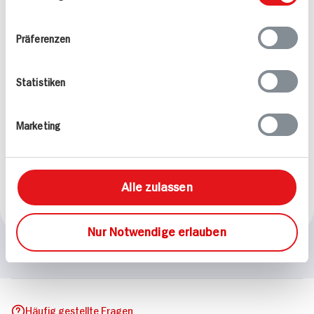
Ihrer Nutzung der Dienste gesammelt haben.
Mittel
Mittel
Präferenzen
Statistiken
Marketing
Mandarinen-Feldsalat
mit Frischkäsebällchen
75 min
Alle zulassen
361 kcal p. Portion
Leicht
Nur Notwendige erlauben
Häufig gestellte Fragen