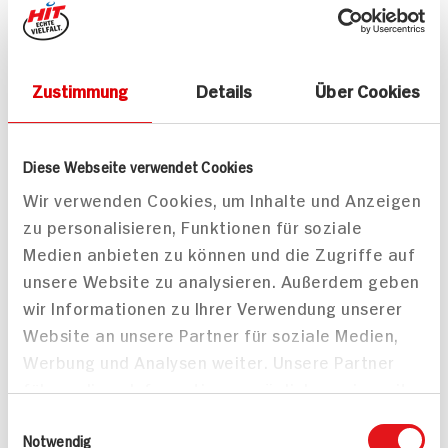
Spießbraten mit Spätzle
und Chicorée-
20 min
Mandarinen-Salat
Zustimmung
Details
Über Cookies
140 min
387 kcal p. Portion
880 kcal p. Portion
Leicht
Leicht
Vegan
Diese Webseite verwendet Cookies
Wir verwenden Cookies, um Inhalte und Anzeigen
zu personalisieren, Funktionen für soziale
Medien anbieten zu können und die Zugriffe auf
unsere Website zu analysieren. Außerdem geben
wir Informationen zu Ihrer Verwendung unserer
Website an unsere Partner für soziale Medien,
Winterlicher
Rote Bete Salat mit
Werbung und Analysen weiter. Unsere Partner
Mandarinen-
Riesengarnelen &
führen diese Informationen möglicherweise mit
Geflügelsalat
Mandarinendressing
45 min
135 min
weiteren Daten zusammen, die Sie ihnen
Einwilligungsauswahl
642 kcal p. Portion
655 kcal p. Portion
bereitgestellt haben oder die sie im Rahmen
Notwendig