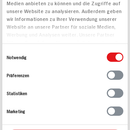
Medien anbieten zu können und die Zugriffe auf
Vegan
Vegetarisch
unsere Website zu analysieren. Außerdem geben
wir Informationen zu Ihrer Verwendung unserer
Website an unsere Partner für soziale Medien,
Werbung und Analysen weiter. Unsere Partner
führen diese Informationen möglicherweise mit
weiteren Daten zusammen, die Sie ihnen
Einwilligungsauswahl
bereitgestellt haben oder die sie im Rahmen
Notwendig
Tacos mit Steakstreifen
Shrimp-Cocktail
Ihrer Nutzung der Dienste gesammelt haben.
und Ofengemüse,
Tomaten-Avocado-
Präferenzen
Salsa und Limettendip
75 min
30 min
Statistiken
1.471 kcal p. Portion
602 kcal p. Portion
Leicht
Leicht
Marketing