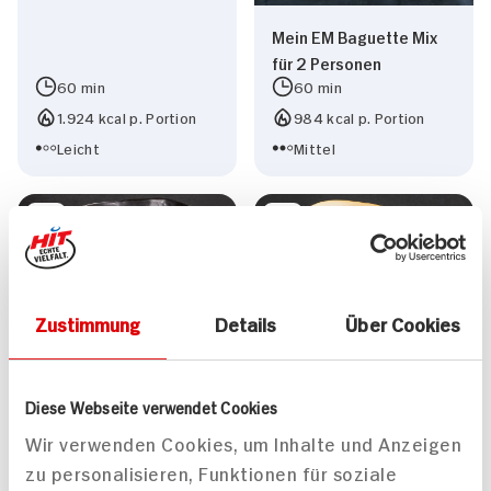
Mein EM Baguette Mix
für 2 Personen
60 min
60 min
1.924 kcal p. Portion
984 kcal p. Portion
Leicht
Mittel
Zustimmung
Details
Über Cookies
Sommerlich kalte
Curry-Hot-Dogs mit
Erbsen-Minz-Suppe
Mango-Avocado-Salsa
und Curry-Mayonnaise
Diese Webseite verwendet Cookies
165 min
35 min
Wir verwenden Cookies, um Inhalte und Anzeigen
496 kcal p. Portion
920 kcal p. Portion
zu personalisieren, Funktionen für soziale
Leicht
Leicht