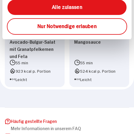
Alle zulassen
Nur Notwendige erlauben
Lammlachse in Tranchen
Seeteufelbäckchen auf
geschnitten auf
Avocado-Tatar in
Avocado-Bulgur-Salat
Mangosauce
mit Granatpfelkernen
und Feta
55 min
55 min
923 kcal p. Portion
524 kcal p. Portion
Leicht
Leicht
Häufig gestellte Fragen
Mehr Informationen in unserem FAQ