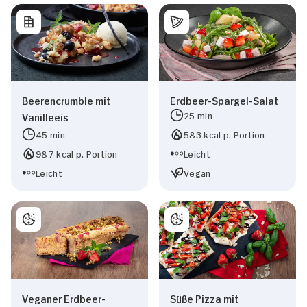
Beerencrumble mit
Erdbeer-Spargel-Salat
25 min
Vanilleeis
45 min
583 kcal p. Portion
987 kcal p. Portion
Leicht
Leicht
Vegan
Veganer Erdbeer-
Süße Pizza mit