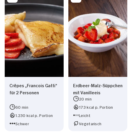
Crêpes „Francois Gatti“
Erdbeer-Malz-Süppchen
für 2 Personen
mit Vanilleeis
20 min
60 min
173 kcal p. Portion
1.230 kcal p. Portion
Leicht
Schwer
Vegetarisch