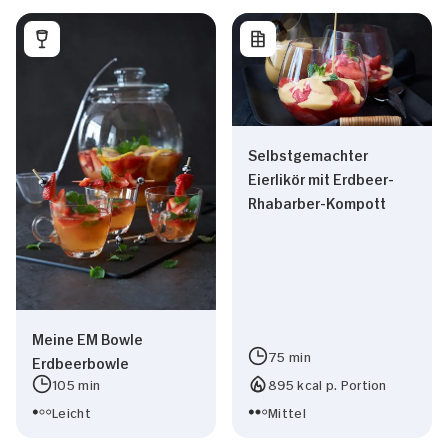
Selbstgemachter
Eierlikör mit Erdbeer-
Rhabarber-Kompott
Meine EM Bowle
75 min
Erdbeerbowle
105 min
895 kcal p. Portion
Leicht
Mittel