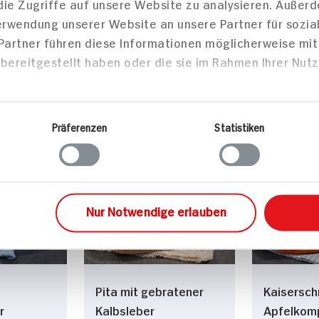
die Zugriffe auf unsere Website zu analysieren. Außer
Apfeltaschen
Verwendung unserer Website an unsere Partner für sozi
und
 Partner führen diese Informationen möglicherweise mi
bereitgestellt haben oder die sie im Rahmen Ihrer Nut
60 min
90 min
. Portion
931 kcal p. Portion
1.008 kca
Mittel
Mittel
Präferenzen
Statistiken
Vegetarisch
Vegetari
sen
Hauptspeisen
Haupts
Nur Notwendige erlauben
Pita mit gebratener
Kaisersch
r
Kalbsleber
Apfelkom