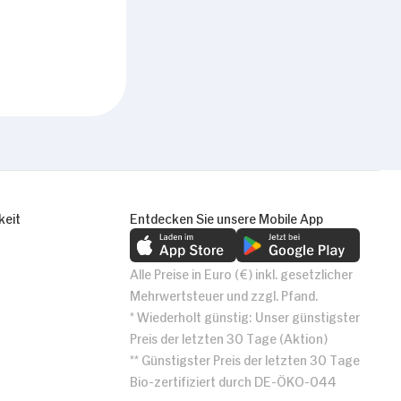
keit
Entdecken Sie unsere Mobile App
Alle Preise in Euro (€) inkl. gesetzlicher
Mehrwertsteuer und zzgl. Pfand.
* Wiederholt günstig: Unser günstigster
Preis der letzten 30 Tage (Aktion)
** Günstigster Preis der letzten 30 Tage
Bio-zertifiziert durch DE-ÖKO-044