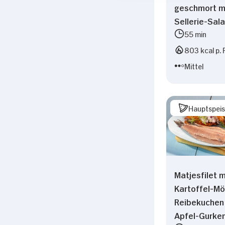
geschmort m
Sellerie-Sala
55 min
803 kcal p. 
Mittel
Hauptspei
Matjesfilet m
Kartoffel-Mö
Reibekuchen
Apfel-Gurke