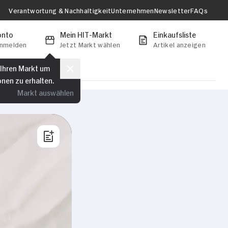
Verantwortung & Nachhaltigkeit
Unternehmen
Newsletter
FAQs
onto
Mein HIT-Markt
Einkaufsliste
anmelden
Jetzt Markt wählen
Artikel anzeigen
 Ihren Markt um
onen zu erhalten.
Markt auswählen