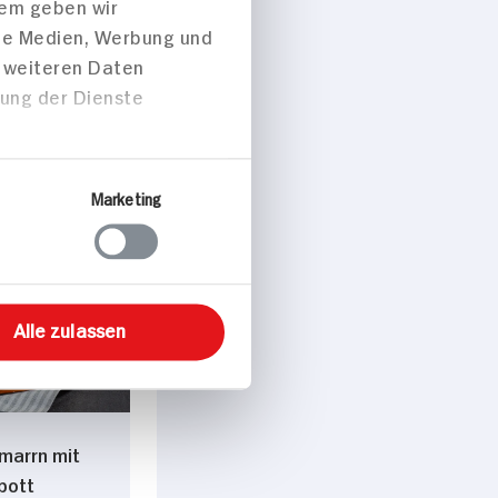
dem geben wir
ale Medien, Werbung und
t weiteren Daten
zung der Dienste
l p. Portion
Marketing
sch
peisen
Alle zulassen
marrn mit
pott