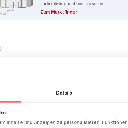
um lokale Informationen zu sehen.
Zum Marktfinder
zepte
sen
Desserts
Vorspe
Details
kies
m Inhalte und Anzeigen zu personalisieren, Funktionen
-Rotkohl-
Blätterteig-
Ski-Salat