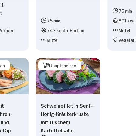
it
75 min
t
75 min
891 kcal 
Portion
743 kcal p. Portion
Mittel
Mittel
Vegetari
sen
Hauptspeisen
it
Schweinefilet in Senf-
hren-
Honig-Kräuterkruste
 und
mit frischem
n-Dip
Kartoffelsalat