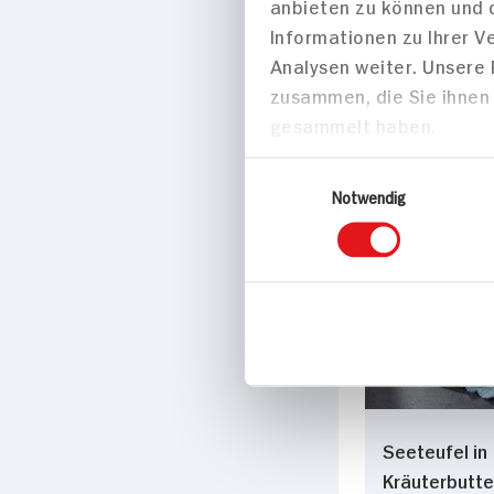
anbieten zu können und 
Auflauf mit
Informationen zu Ihrer 
Gorgonzola 
Analysen weiter. Unsere
Walnüssen
zusammen, die Sie ihnen 
60 min
gesammelt haben.
1.352 kcal p
Einwilligungsauswahl
Mittel
Notwendig
Vegetarisch
Hauptspei
Seeteufel in
Kräuterbutte