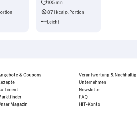
105 min
Portion
871 kcal p. Portion
Leicht
Angebote & Coupons
Verantwortung & Nachhaltig
Rezepte
Unternehmen
Sortiment
Newsletter
Marktfinder
FAQ
Unser Magazin
HIT-Konto