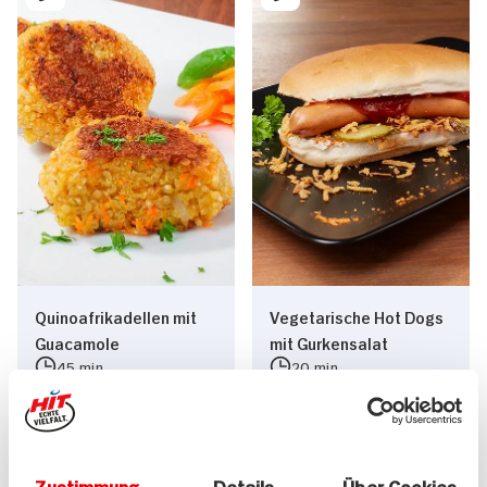
Quinoafrikadellen mit
Vegetarische Hot Dogs
Guacamole
mit Gurkensalat
45 min
20 min
427 kcal p. Portion
508 kcal p. Portion
Leicht
Leicht
Vegan
Vegetarisch
Zustimmung
Details
Über Cookies