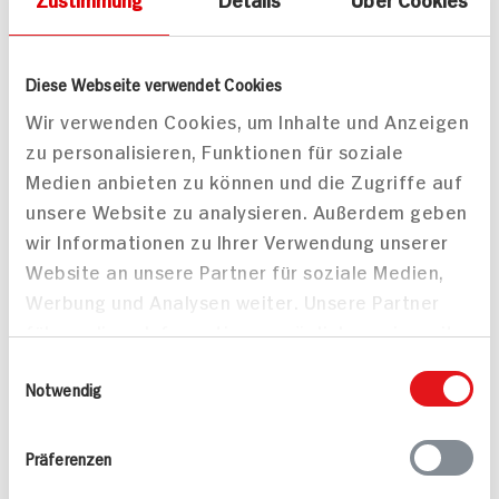
Diese Webseite verwendet Cookies
Wir verwenden Cookies, um Inhalte und Anzeigen
zu personalisieren, Funktionen für soziale
Medien anbieten zu können und die Zugriffe auf
unsere Website zu analysieren. Außerdem geben
wir Informationen zu Ihrer Verwendung unserer
Website an unsere Partner für soziale Medien,
Werbung und Analysen weiter. Unsere Partner
führen diese Informationen möglicherweise mit
weiteren Daten zusammen, die Sie ihnen
Einwilligungsauswahl
Bœuf Bourguignon
Kohlroulade mit
bereitgestellt haben oder die sie im Rahmen
Notwendig
vegan
Biersauce und
Ihrer Nutzung der Dienste gesammelt haben.
50 min
Petersilienkartoffeln
Präferenzen
723 kcal p. Portion
Leicht
90 min