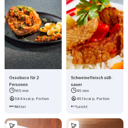
Ossobuco für 2
Schweinefleisch süß-
Personen
sauer
165 min
45 min
584 kcal p. Portion
451 kcal p. Portion
Mittel
Leicht