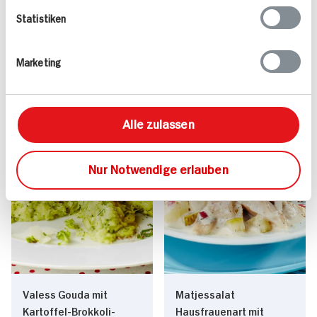
Vegan
999 kcal p. Portion
Statistiken
Vegetarisch
Mittel
Marketing
Alle zulassen
Nur Notwendige erlauben
Valess Gouda mit
Matjessalat
Kartoffel-Brokkoli-
Hausfrauenart mit