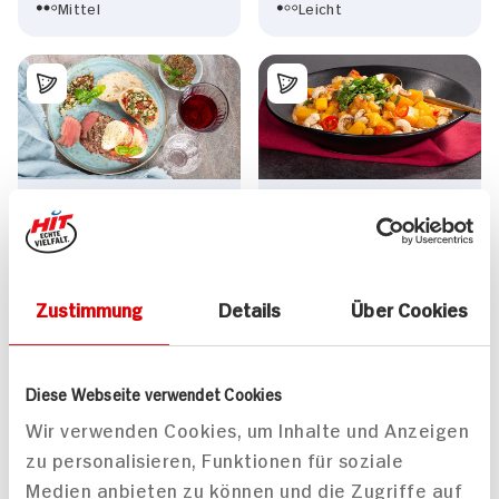
Mittel
Leicht
Rumpsteak Italian Style
Kürbis-Mango-Curry mit
Kichererbsen
55 min
35 min
584 kcal p. Portion
Zustimmung
Details
Über Cookies
888 kcal p. Portion
Leicht
Leicht
Vegan
Diese Webseite verwendet Cookies
Wir verwenden Cookies, um Inhalte und Anzeigen
zu personalisieren, Funktionen für soziale
Medien anbieten zu können und die Zugriffe auf