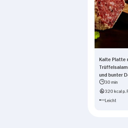
Kalte Platte 
Trüffelsalami
und bunter 
30 min
320 kcal p. 
Leicht