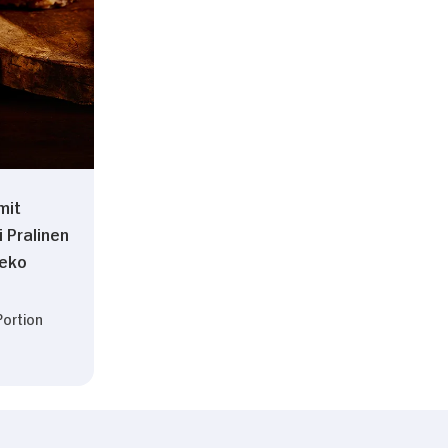
mit
 Pralinen
Deko
Portion