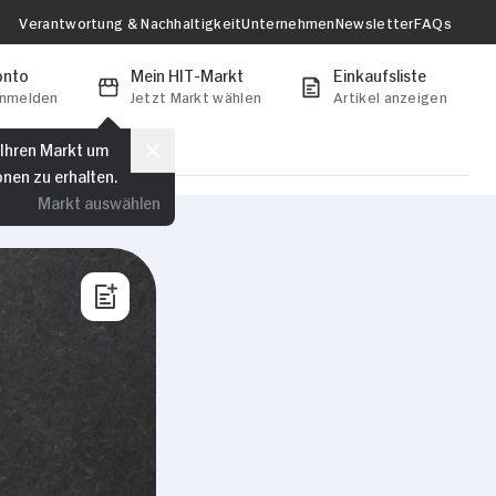
Verantwortung & Nachhaltigkeit
Unternehmen
Newsletter
FAQs
onto
Mein HIT-Markt
Einkaufsliste
anmelden
Jetzt Markt wählen
Artikel anzeigen
 Ihren Markt um
onen zu erhalten.
Markt auswählen