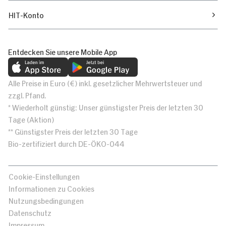
HIT-Konto
Entdecken Sie unsere Mobile App
Alle Preise in Euro (€) inkl. gesetzlicher Mehrwertsteuer und
zzgl. Pfand.
* Wiederholt günstig: Unser günstigster Preis der letzten 30
Tage (Aktion)
** Günstigster Preis der letzten 30 Tage
Bio-zertifiziert durch DE-ÖKO-044
Cookie-Einstellungen
Informationen zu Cookies
Nutzungsbedingungen
Datenschutz
Impressum