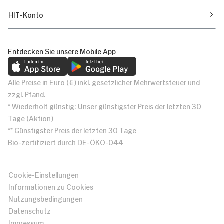
HIT-Konto
Entdecken Sie unsere Mobile App
Alle Preise in Euro (€) inkl. gesetzlicher Mehrwertsteuer und
zzgl. Pfand.
* Wiederholt günstig: Unser günstigster Preis der letzten 30
Tage (Aktion)
** Günstigster Preis der letzten 30 Tage
Bio-zertifiziert durch DE-ÖKO-044
Cookie-Einstellungen
Informationen zu Cookies
Nutzungsbedingungen
Datenschutz
Impressum