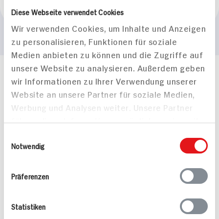
Metzgerei Hambel
Diese Webseite verwendet Cookies
Wir verwenden Cookies, um Inhalte und Anzeigen
zu personalisieren, Funktionen für soziale
Medien anbieten zu können und die Zugriffe auf
unsere Website zu analysieren. Außerdem geben
Häufig gestellte Fragen
wir Informationen zu Ihrer Verwendung unserer
Mehr Informationen in unserem FAQ
Website an unsere Partner für soziale Medien,
kontakt
hit.de
Werbung und Analysen weiter. Unsere Partner
Wir beantworten gerne Ihre Fragen
führen diese Informationen möglicherweise mit
(0228) 42967 0
weiteren Daten zusammen, die Sie ihnen
Montag - Donnerstag: 9 bis 16 Uhr
Einwilligungsauswahl
bereitgestellt haben oder die sie im Rahmen
Notwendig
Freitags: 9 bis 13 Uhr
Ihrer Nutzung der Dienste gesammelt haben.
Folgen Sie uns auf TikTok
Präferenzen
Angebote & Coupons
Statistiken