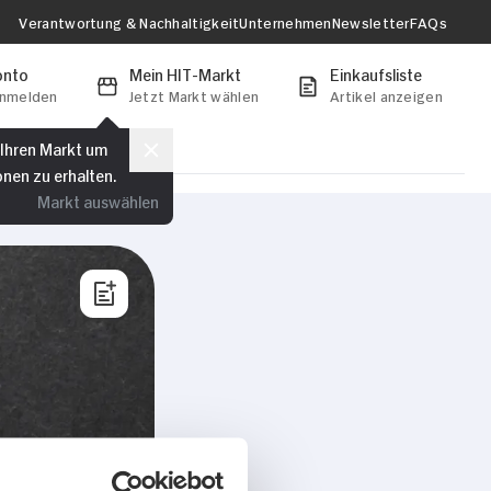
Verantwortung & Nachhaltigkeit
Unternehmen
Newsletter
FAQs
onto
Mein HIT-Markt
Einkaufsliste
anmelden
Jetzt Markt wählen
Artikel anzeigen
 Ihren Markt um
onen zu erhalten.
Markt auswählen