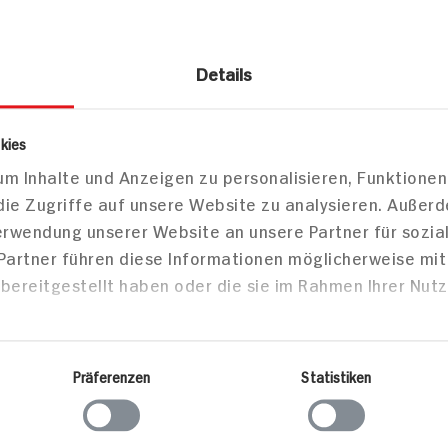
Details
rtiggerichte
Wurstkonserven
Schweinefleisch Wurst
kies
m Inhalte und Anzeigen zu personalisieren, Funktionen
dter Mortadella
die Zugriffe auf unsere Website zu analysieren. Außer
Verwendung unserer Website an unsere Partner für sozi
 Partner führen diese Informationen möglicherweise mi
bereitgestellt haben oder die sie im Rahmen Ihrer Nut
Markt finden
Bitte wählen Sie einen Markt aus,
um lokale Informationen zu sehen.
Präferenzen
Statistiken
Zum Marktfinder