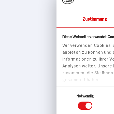
Zustimmung
Konserven & Fe
Diese Webseite verwendet Coo
Wir verwenden Cookies, u
Halberstä
anbieten zu können und 
160g Dose
Informationen zu Ihrer 
Analysen weiter. Unsere
zusammen, die Sie ihnen 
gesammelt haben.
Einwilligungsauswahl
Notwendig