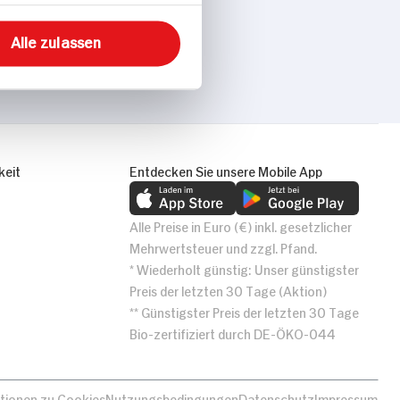
Alle zulassen
keit
Entdecken Sie unsere Mobile App
Alle Preise in Euro (€) inkl. gesetzlicher
Mehrwertsteuer und zzgl. Pfand.
* Wiederholt günstig: Unser günstigster
Preis der letzten 30 Tage (Aktion)
** Günstigster Preis der letzten 30 Tage
Bio-zertifiziert durch DE-ÖKO-044
tionen zu Cookies
Nutzungsbedingungen
Datenschutz
Impressum