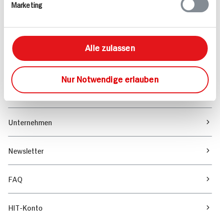
Marketing
Sortiment
Marktfinder
Alle zulassen
Unser Magazin
Nur Notwendige erlauben
Verantwortung & Nachhaltigkeit
Unternehmen
Newsletter
FAQ
HIT-Konto