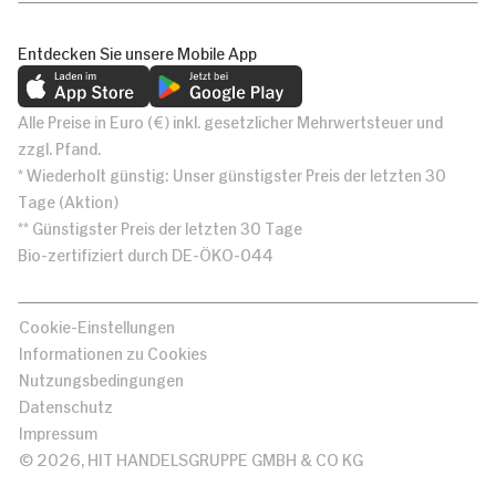
Entdecken Sie unsere Mobile App
Alle Preise in Euro (€) inkl. gesetzlicher Mehrwertsteuer und
zzgl. Pfand.
* Wiederholt günstig: Unser günstigster Preis der letzten 30
Tage (Aktion)
** Günstigster Preis der letzten 30 Tage
Bio-zertifiziert durch DE-ÖKO-044
Cookie-Einstellungen
Informationen zu Cookies
Nutzungsbedingungen
Datenschutz
Impressum
© 2026, HIT HANDELSGRUPPE GMBH & CO KG