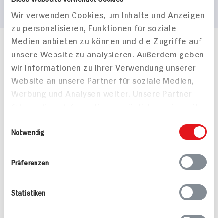
Wir verwenden Cookies, um Inhalte und Anzeigen
zu personalisieren, Funktionen für soziale
Medien anbieten zu können und die Zugriffe auf
Häufig gestellte Fragen
unsere Website zu analysieren. Außerdem geben
Mehr Informationen in unserem FAQ
wir Informationen zu Ihrer Verwendung unserer
kontakt
hit.de
Website an unsere Partner für soziale Medien,
Wir beantworten gerne Ihre Fragen
Werbung und Analysen weiter. Unsere Partner
(0228) 42967 0
führen diese Informationen möglicherweise mit
Montag - Donnerstag: 9 bis 16 Uhr
weiteren Daten zusammen, die Sie ihnen
Freitags: 9 bis 13 Uhr
Einwilligungsauswahl
bereitgestellt haben oder die sie im Rahmen
Notwendig
Folgen Sie uns auf TikTok
Ihrer Nutzung der Dienste gesammelt haben.
Präferenzen
Angebote & Coupons
Statistiken
Rezepte