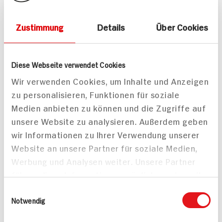
Zustimmung
Details
Über Cookies
Feurige Gulaschsuppe
Grünkohl nach Oma`s
Diese Webseite verwendet Cookies
für 2 Personen
Originalrezept
90 min
90 min
Wir verwenden Cookies, um Inhalte und Anzeigen
1.162 kcal p. Portion
999 kcal p. Portion
zu personalisieren, Funktionen für soziale
Schwer
Mittel
Medien anbieten zu können und die Zugriffe auf
unsere Website zu analysieren. Außerdem geben
wir Informationen zu Ihrer Verwendung unserer
Website an unsere Partner für soziale Medien,
Werbung und Analysen weiter. Unsere Partner
führen diese Informationen möglicherweise mit
weiteren Daten zusammen, die Sie ihnen
Einwilligungsauswahl
Roastbeef mit
bereitgestellt haben oder die sie im Rahmen
Notwendig
Yorkshirepudding
Ihrer Nutzung der Dienste gesammelt haben.