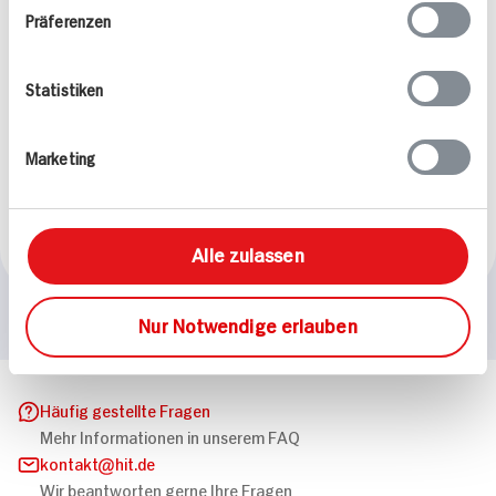
Präferenzen
Statistiken
Feurige Gulaschsuppe
Marketing
für 2 Personen
55 min
90 min
570 kcal p. Portion
1.162 kcal p. Portion
Alle zulassen
Leicht
Schwer
Nur Notwendige erlauben
Häufig gestellte Fragen
Mehr Informationen in unserem FAQ
kontakt
hit.de
Wir beantworten gerne Ihre Fragen