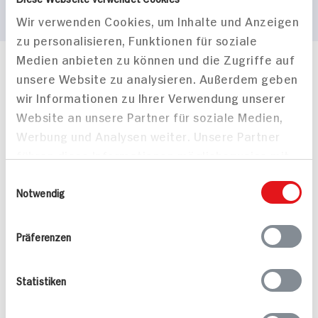
Wir verwenden Cookies, um Inhalte und Anzeigen
zu personalisieren, Funktionen für soziale
Medien anbieten zu können und die Zugriffe auf
Häufig gestellte Fragen
unsere Website zu analysieren. Außerdem geben
Mehr Informationen in unserem FAQ
wir Informationen zu Ihrer Verwendung unserer
kontakt
hit.de
Website an unsere Partner für soziale Medien,
Wir beantworten gerne Ihre Fragen
Werbung und Analysen weiter. Unsere Partner
(0228) 42967 0
führen diese Informationen möglicherweise mit
Montag - Donnerstag: 9 bis 16 Uhr
weiteren Daten zusammen, die Sie ihnen
Freitags: 9 bis 13 Uhr
Einwilligungsauswahl
bereitgestellt haben oder die sie im Rahmen
Notwendig
Folgen Sie uns auf TikTok
Ihrer Nutzung der Dienste gesammelt haben.
Präferenzen
Angebote & Coupons
Statistiken
Rezepte