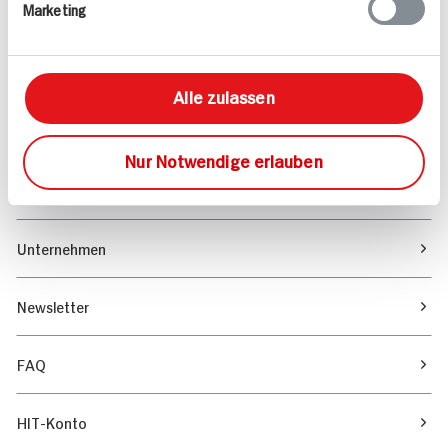
Marketing
Sortiment
Marktfinder
Alle zulassen
Unser Magazin
Nur Notwendige erlauben
Verantwortung & Nachhaltigkeit
Unternehmen
Newsletter
FAQ
HIT-Konto