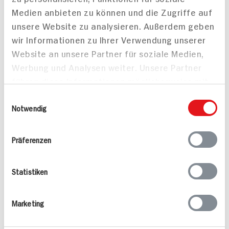
45 min
Salzmantel
Medien anbieten zu können und die Zugriffe auf
55 min
890 kcal p. Portion
unsere Website zu analysieren. Außerdem geben
711 kcal p. Portion
Leicht
wir Informationen zu Ihrer Verwendung unserer
Leicht
Vegan
Website an unsere Partner für soziale Medien,
Werbung und Analysen weiter. Unsere Partner
führen diese Informationen möglicherweise mit
weiteren Daten zusammen, die Sie ihnen
Einwilligungsauswahl
bereitgestellt haben oder die sie im Rahmen
Notwendig
Ihrer Nutzung der Dienste gesammelt haben.
Präferenzen
Spaghetti Putanesca
Piccata Milanese mit
Oliven dazu Spaghetti in
Tomatensauce
Statistiken
45 min
75 min
742 kcal p. Portion
928 kcal p. Portion
Marketing
Leicht
Mittel