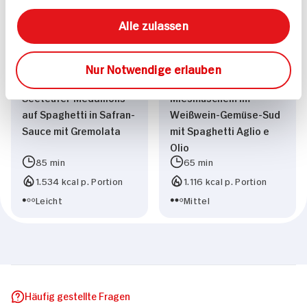
Alle zulassen
Nur Notwendige erlauben
Seeteufel-Medaillons
Miesmuscheln im
auf Spaghetti in Safran-
Weißwein-Gemüse-Sud
Sauce mit Gremolata
mit Spaghetti Aglio e
Olio
85 min
65 min
1.534 kcal p. Portion
1.116 kcal p. Portion
Leicht
Mittel
Häufig gestellte Fragen