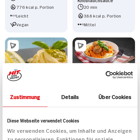
776 kcal p. Portion
20 min
Leicht
388 kcal p. Portion
Vegan
Mittel
Spaghetti mit veganen
Hackbällchen und
Zustimmung
Details
Über Cookies
Tomatensauce
Diese Webseite verwendet Cookies
Wir verwenden Cookies, um Inhalte und Anzeigen
zu personalisieren, Funktionen für soziale
Wolfsbarsch im