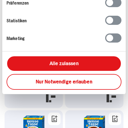
1.
1.
Präferenzen
Statistiken
Marketing
Heisse Tasse Chinese
Heisse Tasse Thai Curry
Alle zulassen
Style mit Gemüse 4 x 150
Style 4 x 150 ml
ml
77,6g Packung
46,8g Packung
Nur Notwendige erlauben
20x verfügbar
9x verfügbar
1.
1.