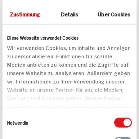
Heisse Tasse Käse
Heisse Tasse Tomate
Zustimmung
Details
Über Cookies
Creme 4 x 150 ml
Mozzarella 4 x 150 ml
78,4g Packung
46,8g Packung
21x verfügbar
18x verfügbar
Diese Webseite verwendet Cookies
1.
1.
Wir verwenden Cookies, um Inhalte und Anzeigen
zu personalisieren, Funktionen für soziale
Medien anbieten zu können und die Zugriffe auf
unsere Website zu analysieren. Außerdem geben
wir Informationen zu Ihrer Verwendung unserer
Website an unsere Partner für soziale Medien,
Werbung und Analysen weiter. Unsere Partner
Heisse Tasse Waldpilz
Heisse Tasse Kartoffel
führen diese Informationen möglicherweise mit
Creme 4 x 150 ml
Creme 4 x 150 ml
weiteren Daten zusammen, die Sie ihnen
Einwilligungsauswahl
65,6g Packung
74,4g Packung
bereitgestellt haben oder die sie im Rahmen
Notwendig
14x verfügbar
39x verfügbar
Ihrer Nutzung der Dienste gesammelt haben.