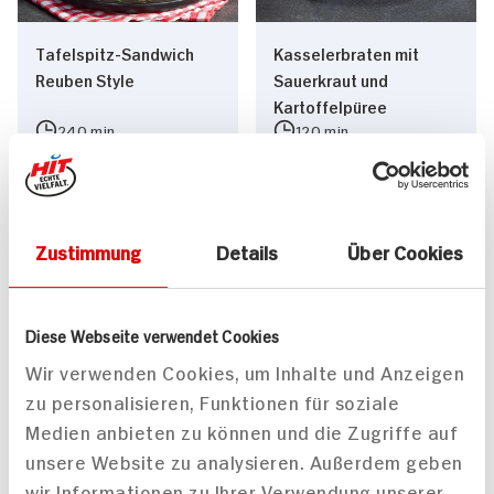
Tafelspitz-Sandwich
Kasselerbraten mit
Reuben Style
Sauerkraut und
Kartoffelpüree
240 min
120 min
1.121 kcal p. Portion
886 kcal p. Portion
Mittel
Mittel
Zustimmung
Details
Über Cookies
Diese Webseite verwendet Cookies
Wir verwenden Cookies, um Inhalte und Anzeigen
zu personalisieren, Funktionen für soziale
Medien anbieten zu können und die Zugriffe auf
unsere Website zu analysieren. Außerdem geben
wir Informationen zu Ihrer Verwendung unserer