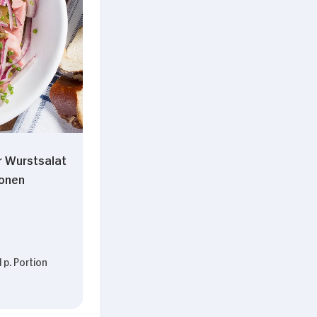
r Wurstsalat
sonen
 p. Portion