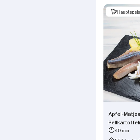
Hauptspei
Apfel-Matjes
Pellkartoffel
40 min
584 kcal p. 