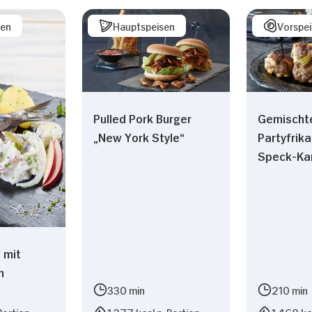
sen
Hauptspeisen
Vorspe
Pulled Pork Burger
Gemischt
„New York Style“
Partyfrika
Speck-Kar
 mit
n
330 min
210 min
Portion
1.377 kcal p. Portion
1.468 kca