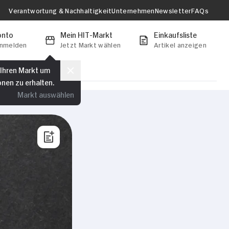
Verantwortung & Nachhaltigkeit
Unternehmen
Newsletter
FAQs
onto
Mein HIT-Markt
Einkaufsliste
anmelden
Jetzt Markt wählen
Artikel anzeigen
 Ihren Markt um
onen zu erhalten.
Markt auswählen