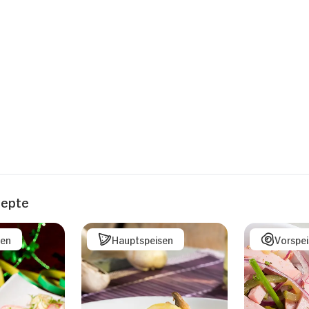
zepte
sen
Hauptspeisen
Vorspe