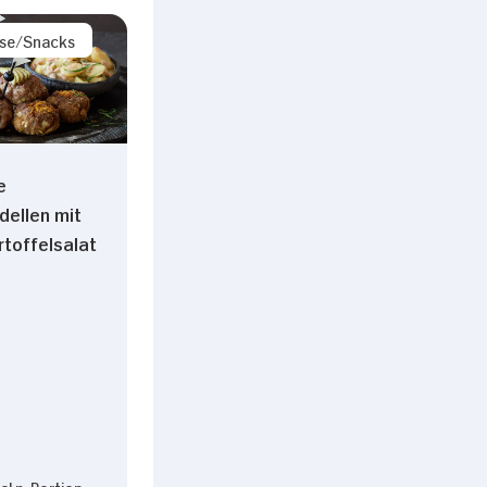
ise/Snacks
e
dellen mit
toffelsalat
l p. Portion