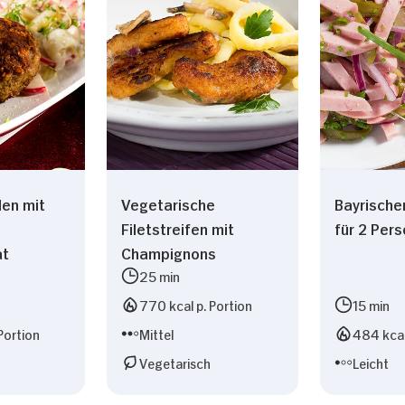
len mit
Vegetarische
Bayrische
Filetstreifen mit
für 2 Per
at
Champignons
25 min
770 kcal p. Portion
15 min
Portion
Mittel
484 kcal
Vegetarisch
Leicht