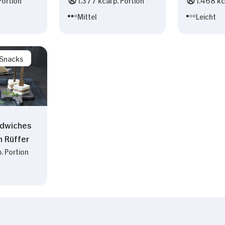
Mittel
Leicht
/Snacks
ndwiches
h Rüffer
. Portion