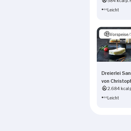
Leicht
Vorspeise
Dreierlei Sa
von Christop
2.684 kcal p
Leicht