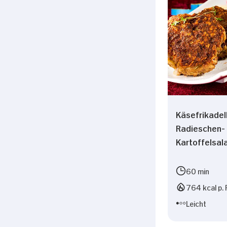
Käsefrikadel
Radieschen-
Kartoffelsal
60 min
764 kcal p. 
Leicht