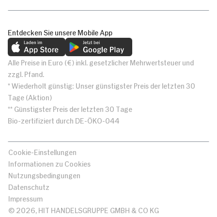
Entdecken Sie unsere Mobile App
Alle Preise in Euro (€) inkl. gesetzlicher Mehrwertsteuer und
zzgl. Pfand.
* Wiederholt günstig: Unser günstigster Preis der letzten 30
Tage (Aktion)
** Günstigster Preis der letzten 30 Tage
Bio-zertifiziert durch DE-ÖKO-044
Cookie-Einstellungen
Informationen zu Cookies
Nutzungsbedingungen
Datenschutz
Impressum
© 2026, HIT HANDELSGRUPPE GMBH & CO KG