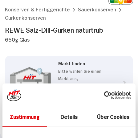
Konserven & Fertiggerichte
Sauerkonserven
Gurkenkonserven
REWE Salz-Dill-Gurken naturtrüb
650g Glas
Markt finden
Bitte wählen Sie einen
Markt aus,
um lokale Informationen zu
sehen.
Zum Marktfinder
Zustimmung
Details
Über Cookies
Marke
REWE