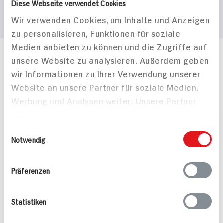
Diese Webseite verwendet Cookies
Wir verwenden Cookies, um Inhalte und Anzeigen
zu personalisieren, Funktionen für soziale
Medien anbieten zu können und die Zugriffe auf
unsere Website zu analysieren. Außerdem geben
Häufig gestellte Fragen
wir Informationen zu Ihrer Verwendung unserer
Mehr Informationen in unserem FAQ
kontakt
hit.de
Website an unsere Partner für soziale Medien,
Wir beantworten gerne Ihre Fragen
Werbung und Analysen weiter. Unsere Partner
(0228) 42967 0
führen diese Informationen möglicherweise mit
Montag - Donnerstag: 9 bis 16 Uhr
weiteren Daten zusammen, die Sie ihnen
Einwilligungsauswahl
Freitags: 9 bis 13 Uhr
bereitgestellt haben oder die sie im Rahmen
Notwendig
Folgen Sie uns auf TikTok
Ihrer Nutzung der Dienste gesammelt haben.
Präferenzen
Angebote & Coupons
Statistiken
Rezepte