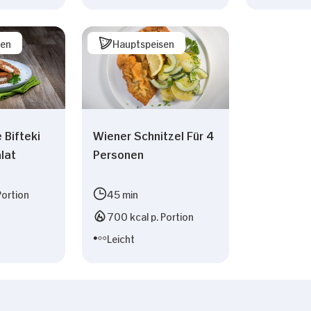
sen
Hauptspeisen
 Bifteki
Wiener Schnitzel Für 4
lat
Personen
Portion
45 min
700 kcal p. Portion
Leicht