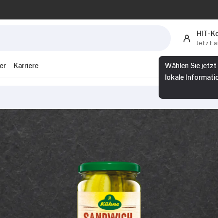
 Partner führen diese Informationen möglicherweise mi
bereitgestellt haben oder die sie im Rahmen Ihrer Nut
HIT-K
Jetzt 
Präferenzen
Statistiken
er
Karriere
Wählen Sie jetzt
lokale Informati
Nur Notwendige erlauben