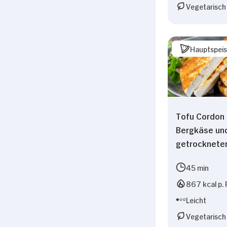
Vegetarisch
Hauptspei
Tofu Cordon 
Bergkäse un
getrocknete
45 min
867 kcal p. 
Leicht
Vegetarisch