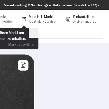
t weiteren Daten
Verantwortung & Nachhaltigkeit
Unternehmen
Newsletter
FAQs
zung der Dienste
onto
Mein HIT-Markt
Einkaufsliste
anmelden
Jetzt Markt wählen
Artikel anzeigen
Marketing
 Ihren Markt um
onen zu erhalten.
Markt auswählen
Alle zulassen