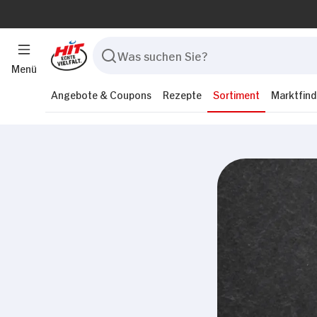
Analysen weiter. Unsere
zusammen, die Sie ihnen 
gesammelt haben.
Menü
Einwilligungsauswahl
Notwendig
Angebote & Coupons
Rezepte
Sortiment
Marktfind