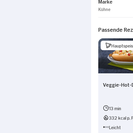
Marke
Kühne
Passende Re
Hauptspei
Veggie-Hot-
13 min
332 kcal p. 
Leicht