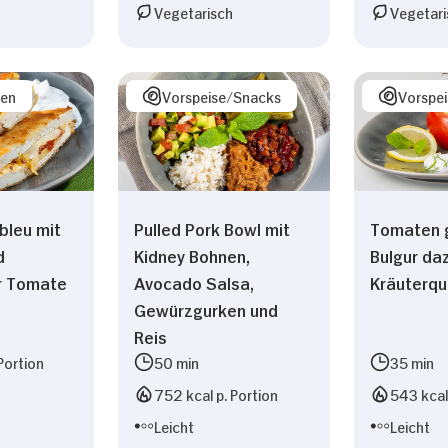
Vegetarisch
Vegetari
sen
Vorspeise/Snacks
Vorspe
bleu mit
Pulled Pork Bowl mit
Tomaten g
d
Kidney Bohnen,
Bulgur da
r Tomate
Avocado Salsa,
Kräuterqu
Gewürzgurken und
Reis
Portion
50 min
35 min
752 kcal p. Portion
543 kcal 
Leicht
Leicht