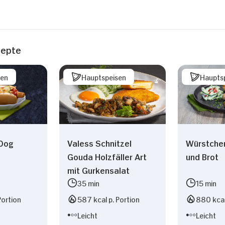
zepte
sen
Hauptspeisen
Haupts
Dog
Valess Schnitzel
Würstchen
Gouda Holzfäller Art
und Brot
mit Gurkensalat
35 min
15 min
Portion
587 kcal p. Portion
880 kcal
Leicht
Leicht