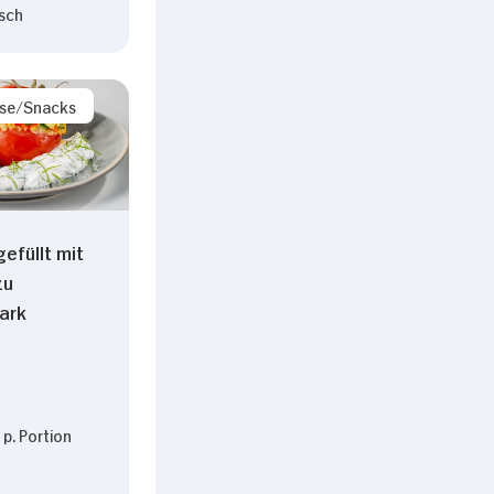
sch
ise/Snacks
efüllt mit
zu
ark
p. Portion