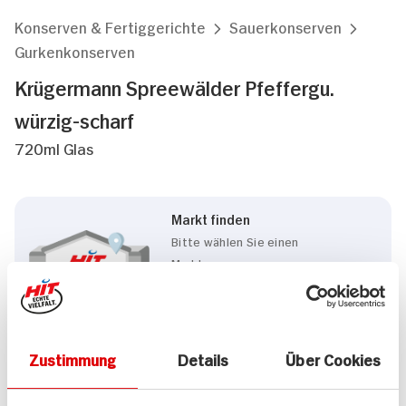
Konserven & Fertiggerichte
Sauerkonserven
Gurkenkonserven
Krügermann Spreewälder Pfeffergu.
würzig-scharf
720ml Glas
Markt finden
Bitte wählen Sie einen
Markt aus,
um lokale Informationen zu
sehen.
Zum Marktfinder
Zustimmung
Details
Über Cookies
Marke