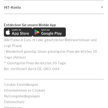
HIT-Konto
Entdecken Sie unsere Mobile App
Alle Preise in Euro (€) inkl. gesetzlicher Mehrwertsteuer und
zzgl. Pfand.
* Wiederholt günstig: Unser günstigster Preis der letzten 30
Tage (Aktion)
** Günstigster Preis der letzten 30 Tage
Bio-zertifiziert durch DE-ÖKO-044
Cookie-Einstellungen
Informationen zu Cookies
Nutzungsbedingungen
Datenschutz
Impressum