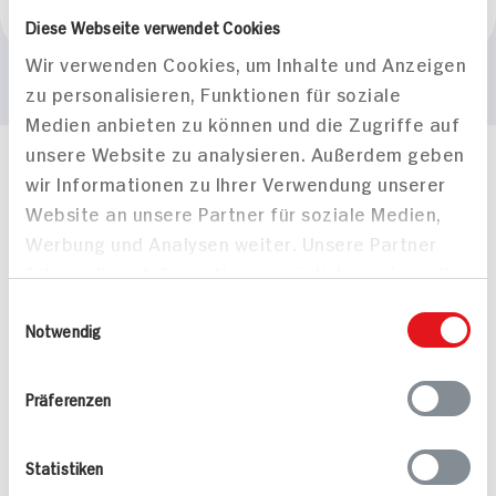
Krügermann
Diese Webseite verwendet Cookies
Wir verwenden Cookies, um Inhalte und Anzeigen
zu personalisieren, Funktionen für soziale
Medien anbieten zu können und die Zugriffe auf
unsere Website zu analysieren. Außerdem geben
Häufig gestellte Fragen
wir Informationen zu Ihrer Verwendung unserer
Mehr Informationen in unserem FAQ
Website an unsere Partner für soziale Medien,
kontakt
hit.de
Werbung und Analysen weiter. Unsere Partner
Wir beantworten gerne Ihre Fragen
führen diese Informationen möglicherweise mit
(0228) 42967 0
weiteren Daten zusammen, die Sie ihnen
Montag - Donnerstag: 9 bis 16 Uhr
Einwilligungsauswahl
bereitgestellt haben oder die sie im Rahmen
Notwendig
Freitags: 9 bis 13 Uhr
Ihrer Nutzung der Dienste gesammelt haben.
Folgen Sie uns auf TikTok
Präferenzen
Angebote & Coupons
Statistiken