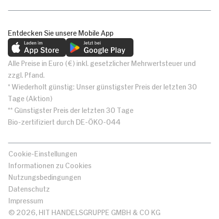
Entdecken Sie unsere Mobile App
Alle Preise in Euro (€) inkl. gesetzlicher Mehrwertsteuer und
zzgl. Pfand.
* Wiederholt günstig: Unser günstigster Preis der letzten 30
Tage (Aktion)
** Günstigster Preis der letzten 30 Tage
Bio-zertifiziert durch DE-ÖKO-044
Cookie-Einstellungen
Informationen zu Cookies
Nutzungsbedingungen
Datenschutz
Impressum
© 2026, HIT HANDELSGRUPPE GMBH & CO KG