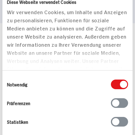
Diese Webseite verwendet Cookies
Wir verwenden Cookies, um Inhalte und Anzeigen
zu personalisieren, Funktionen für soziale
Medien anbieten zu können und die Zugriffe auf
unsere Website zu analysieren. Außerdem geben
Häufig gestellte Fragen
wir Informationen zu Ihrer Verwendung unserer
Mehr Informationen in unserem FAQ
kontakt
hit.de
Website an unsere Partner für soziale Medien,
Wir beantworten gerne Ihre Fragen
Werbung und Analysen weiter. Unsere Partner
(0228) 42967 0
führen diese Informationen möglicherweise mit
Montag - Donnerstag: 9 bis 16 Uhr
weiteren Daten zusammen, die Sie ihnen
Einwilligungsauswahl
Freitags: 9 bis 13 Uhr
bereitgestellt haben oder die sie im Rahmen
Notwendig
Folgen Sie uns auf TikTok
Ihrer Nutzung der Dienste gesammelt haben.
Präferenzen
Angebote & Coupons
Statistiken
Rezepte