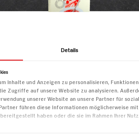
rtiggerichte
Obstkonserven
Fruchtgrütze Konserven
Details
s Grød Dänische Rote Grütze Erdbeer-
kies
m Inhalte und Anzeigen zu personalisieren, Funktionen
die Zugriffe auf unsere Website zu analysieren. Außer
Markt finden
Verwendung unserer Website an unsere Partner für sozi
Bitte wählen Sie einen Markt aus,
 Partner führen diese Informationen möglicherweise mi
um lokale Informationen zu sehen.
bereitgestellt haben oder die sie im Rahmen Ihrer Nut
Zum Marktfinder