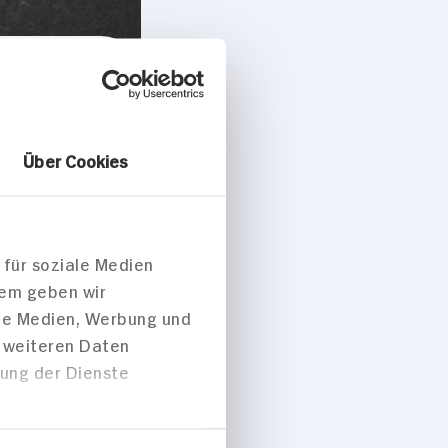
Über Cookies
Rhabarber
 für soziale Medien
dem geben wir
ale Medien, Werbung und
t weiteren Daten
zung der Dienste