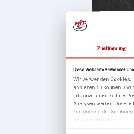
Konserven & Fe
Zustimmung
Christian
500g Packung
Diese Webseite verwendet Coo
Wir verwenden Cookies, u
anbieten zu können und 
Informationen zu Ihrer 
Analysen weiter. Unsere
zusammen, die Sie ihnen 
gesammelt haben.
Einwilligungsauswahl