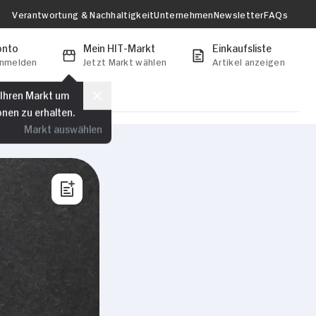
Verantwortung & Nachhaltigkeit
Unternehmen
Newsletter
FAQs
onto
Mein HIT-Markt
Einkaufsliste
anmelden
Jetzt Markt wählen
Artikel anzeigen
 Ihren Markt um
onen zu erhalten.
Markt auswählen