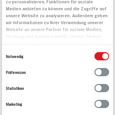
zu personalisieren, Funktionen für soziale
Medien anbieten zu können und die Zugriffe auf
unsere Website zu analysieren. Außerdem geben
wir Informationen zu Ihrer Verwendung unserer
Website an unsere Partner für soziale Medien,
Werbung und Analysen weiter. Unsere Partner
führen diese Informationen möglicherweise mit
weiteren Daten zusammen, die Sie ihnen
Einwilligungsauswahl
bereitgestellt haben oder die sie im Rahmen
Notwendig
Ihrer Nutzung der Dienste gesammelt haben.
Präferenzen
Zimtparfait mit
Birne mit Parma
Punschfrüchten
Schinken und
Statistiken
Gorgonzola auf Feldsa
450 min
25 min
999 kcal p. Portion
278 kcal p. Portion
Marketing
Schwer
Leicht