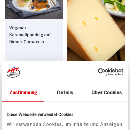
Veganer
Karamellpudding auf
Birnen-Carpaccio
Feldsalat mit Diepolzer
140 min
Bergkäse und Birnen
Zustimmung
Details
Über Cookies
320 kcal p. Portion
20 min
Mittel
298 kcal p. Portion
Vegan
Leicht
Diese Webseite verwendet Cookies
Wir verwenden Cookies, um Inhalte und Anzeigen