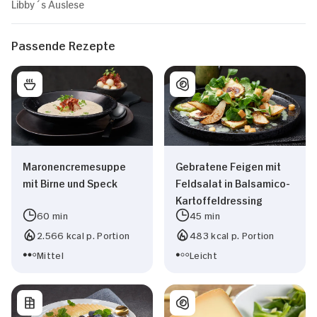
Libby´s Auslese
Passende Rezepte
Maronencremesuppe
Gebratene Feigen mit
mit Birne und Speck
Feldsalat in Balsamico-
Kartoffeldressing
60 min
45 min
2.566 kcal p. Portion
483 kcal p. Portion
Mittel
Leicht