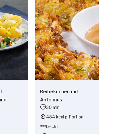
it
Reibekuchen mit
und
Apfelmus
30 min
484 kcal p. Portion
Leicht