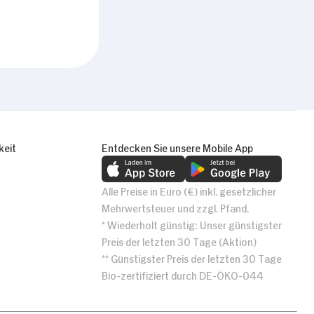
keit
Entdecken Sie unsere Mobile App
Alle Preise in Euro (€) inkl. gesetzlicher
Mehrwertsteuer und zzgl. Pfand.
* Wiederholt günstig: Unser günstigster
Preis der letzten 30 Tage (Aktion)
** Günstigster Preis der letzten 30 Tage
Bio-zertifiziert durch DE-ÖKO-044