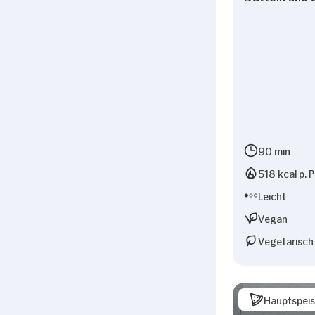
90 min
518 kcal p. 
Leicht
Vegan
Vegetarisch
Hauptspei