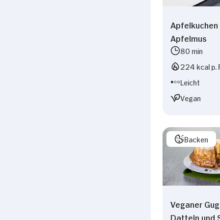
Apfelkuchen 
Apfelmus
80 min
224 kcal p. 
Leicht
Vegan
Backen
Veganer Gug
Datteln und 