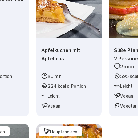
Apfelkuchen mit
Süße Pfan
Apfelmus
2 Persone
25 min
Portion
80 min
595 kcal 
224 kcal p. Portion
Leicht
Leicht
Vegan
Vegan
Vegetari
sen
Hauptspeisen