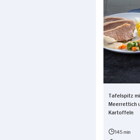
Tafelspitz m
Meerrettich 
Kartoffeln
145 min