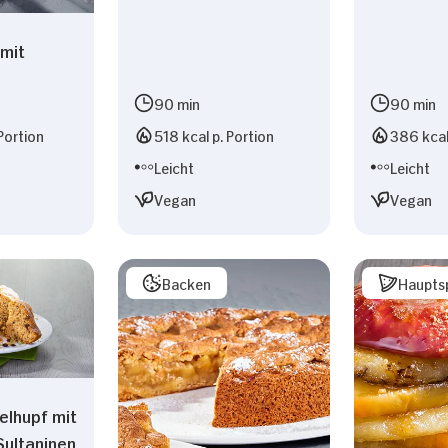
mit
90 min
90 min
Portion
518 kcal p. Portion
386 kcal
Leicht
Leicht
Vegan
Vegan
Backen
Haupts
elhupf mit
Sultaninen