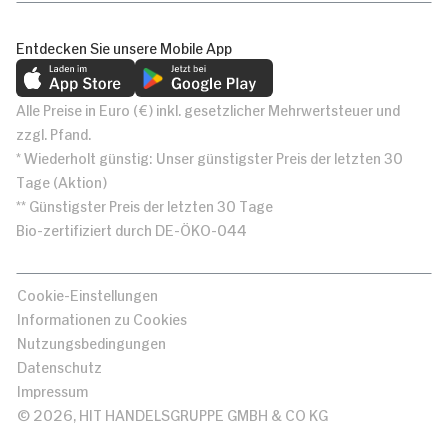
Entdecken Sie unsere Mobile App
Alle Preise in Euro (€) inkl. gesetzlicher Mehrwertsteuer und
zzgl. Pfand.
* Wiederholt günstig: Unser günstigster Preis der letzten 30
Tage (Aktion)
** Günstigster Preis der letzten 30 Tage
Bio-zertifiziert durch DE-ÖKO-044
Cookie-Einstellungen
Informationen zu Cookies
Nutzungsbedingungen
Datenschutz
Impressum
© 2026, HIT HANDELSGRUPPE GMBH & CO KG