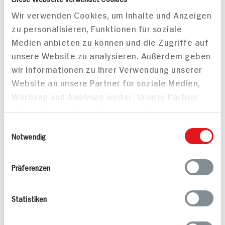
Wir verwenden Cookies, um Inhalte und Anzeigen
Süße Pfannkuchen für 2
Apfelkuchen mit
Personen
Apfelmus
zu personalisieren, Funktionen für soziale
25 min
Medien anbieten zu können und die Zugriffe auf
595 kcal p. Portion
80 min
unsere Website zu analysieren. Außerdem geben
Leicht
224 kcal p. Portion
wir Informationen zu Ihrer Verwendung unserer
Vegan
Leicht
Website an unsere Partner für soziale Medien,
Vegetarisch
Vegan
Werbung und Analysen weiter. Unsere Partner
führen diese Informationen möglicherweise mit
weiteren Daten zusammen, die Sie ihnen
Einwilligungsauswahl
bereitgestellt haben oder die sie im Rahmen
Notwendig
Ihrer Nutzung der Dienste gesammelt haben.
Präferenzen
Vegetarische Burger mit
Bratwurst mit Curry
Apfel-Zwiebel-Chutney
Zwiebelsauce
Statistiken
und Ziegenkäse
40 min
40 min