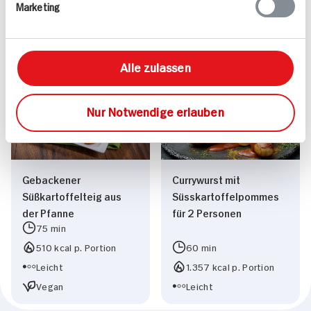
Marketing
695 kcal p. Portion
1.048 kcal p. Portion
Leicht
Leicht
Vegetarisch
Vegetarisch
Alle zulassen
Nur Notwendige erlauben
Gebackener
Currywurst mit
Süßkartoffelteig aus
Süsskartoffelpommes
der Pfanne
für 2 Personen
75 min
510 kcal p. Portion
60 min
Leicht
1.357 kcal p. Portion
Vegan
Leicht