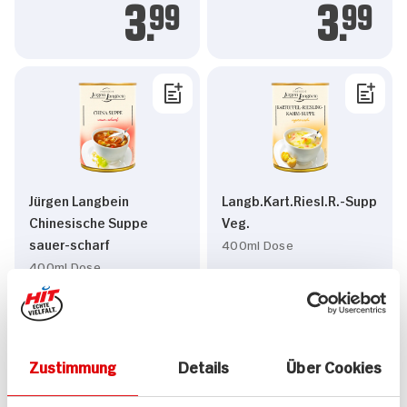
3.
99
3.
99
Jürgen Langbein
Langb.Kart.Riesl.R.-Supp
Chinesische Suppe
Veg.
sauer-scharf
400ml Dose
400ml Dose
10x verfügbar
12x verfügbar
3.
99
3.
99
Zustimmung
Details
Über Cookies