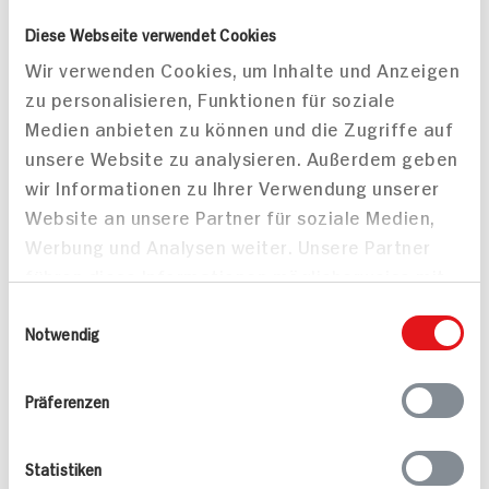
Diese Webseite verwendet Cookies
Wir verwenden Cookies, um Inhalte und Anzeigen
zu personalisieren, Funktionen für soziale
Jürgen Langbein
Jürgen Langbein
Medien anbieten zu können und die Zugriffe auf
Ochsenschwanzsuppe
Italienische Minestrone
unsere Website zu analysieren. Außerdem geben
400ml Dose
400ml Dose
wir Informationen zu Ihrer Verwendung unserer
8x verfügbar
21x verfügbar
Website an unsere Partner für soziale Medien,
3.
99
3.
99
Werbung und Analysen weiter. Unsere Partner
führen diese Informationen möglicherweise mit
weiteren Daten zusammen, die Sie ihnen
Einwilligungsauswahl
bereitgestellt haben oder die sie im Rahmen
Notwendig
Ihrer Nutzung der Dienste gesammelt haben.
Präferenzen
Jürgen Langbein Krebs-
Jürgen Langbein Thür.
Statistiken
Rahm-Suppe
Linsensuppe