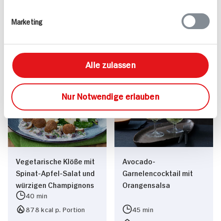
400ml Dose
400ml Dose
4x verfügbar
10x verfügbar
Marketing
3.
99
3.
99
Alle zulassen
Passende Rezepte
Nur Notwendige erlauben
Vegetarische Klöße mit
Avocado-
Spinat-Apfel-Salat und
Garnelencocktail mit
würzigen Champignons
Orangensalsa
40 min
878 kcal p. Portion
45 min