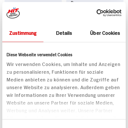
Personen
130 min
140 min
732 kcal p. Portion
469 kcal p. Portion
Leicht
Leicht
Zustimmung
Details
Über Cookies
Diese Webseite verwendet Cookies
Wir verwenden Cookies, um Inhalte und Anzeigen
zu personalisieren, Funktionen für soziale
Kasseler Nackensteak
Sauerbraten mit
Medien anbieten zu können und die Zugriffe auf
mit Bratkartoffeln,
Kartoffelgratin
unsere Website zu analysieren. Außerdem geben
Senfsauce und
wir Informationen zu Ihrer Verwendung unserer
Sauerkraut
Website an unsere Partner für soziale Medien,
80 min
165 min
Werbung und Analysen weiter. Unsere Partner
979 kcal p. Portion
1.638 kcal p. Portion
führen diese Informationen möglicherweise mit
Leicht
Mittel
weiteren Daten zusammen, die Sie ihnen
Einwilligungsauswahl