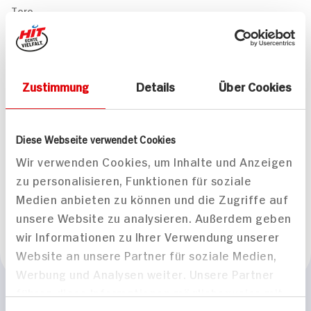
Toro
Passende Rezepte
Zustimmung
Details
Über Cookies
Diese Webseite verwendet Cookies
Wir verwenden Cookies, um Inhalte und Anzeigen
Rotwein-Gulasch mit
Orientalisches Gulasch
zu personalisieren, Funktionen für soziale
gebratenen
mit Basmatireis
Medien anbieten zu können und die Zugriffe auf
Schupfnudeln
unsere Website zu analysieren. Außerdem geben
150 min
120 min
wir Informationen zu Ihrer Verwendung unserer
1.118 kcal p. Portion
1.155 kcal p. Portion
Website an unsere Partner für soziale Medien,
Leicht
Leicht
Werbung und Analysen weiter. Unsere Partner
führen diese Informationen möglicherweise mit