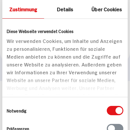
Pamapol
Zustimmung
Details
Über Cookies
Herkunftsland
Diese Webseite verwendet Cookies
Wir verwenden Cookies, um Inhalte und Anzeigen
zu personalisieren, Funktionen für soziale
Polen
Medien anbieten zu können und die Zugriffe auf
unsere Website zu analysieren. Außerdem geben
wir Informationen zu Ihrer Verwendung unserer
Website an unsere Partner für soziale Medien,
Werbung und Analysen weiter. Unsere Partner
Häufig gestellte Fragen
führen diese Informationen möglicherweise mit
Mehr Informationen in unserem FAQ
weiteren Daten zusammen, die Sie ihnen
Einwilligungsauswahl
kontakt
hit.de
bereitgestellt haben oder die sie im Rahmen
Notwendig
Wir beantworten gerne Ihre Fragen
Ihrer Nutzung der Dienste gesammelt haben.
(0228) 42967 0
Präferenzen
Montag - Donnerstag: 9 bis 16 Uhr