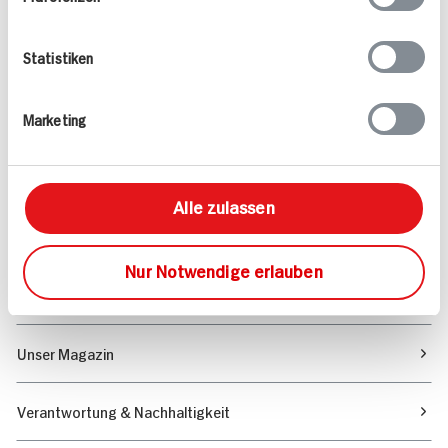
Freitags: 9 bis 13 Uhr
Folgen Sie uns auf TikTok
Statistiken
Marketing
Angebote & Coupons
Rezepte
Alle zulassen
Sortiment
Nur Notwendige erlauben
Marktfinder
Unser Magazin
Verantwortung & Nachhaltigkeit