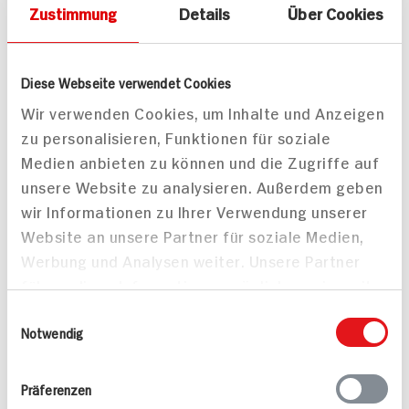
Zustimmung
Details
Über Cookies
Diese Webseite verwendet Cookies
Wir verwenden Cookies, um Inhalte und Anzeigen
Kasseler Nackensteak
Hirschbraten mit
zu personalisieren, Funktionen für soziale
mit Bratkartoffeln,
Kartoffeltarte und
Medien anbieten zu können und die Zugriffe auf
Senfsauce und
Fenchel-Möhren-
unsere Website zu analysieren. Außerdem geben
Sauerkraut
Gemüse
wir Informationen zu Ihrer Verwendung unserer
80 min
180 min
Website an unsere Partner für soziale Medien,
979 kcal p. Portion
1.981 kcal p. Portion
Werbung und Analysen weiter. Unsere Partner
Leicht
Mittel
führen diese Informationen möglicherweise mit
weiteren Daten zusammen, die Sie ihnen
Einwilligungsauswahl
bereitgestellt haben oder die sie im Rahmen
Notwendig
Ihrer Nutzung der Dienste gesammelt haben.
Präferenzen