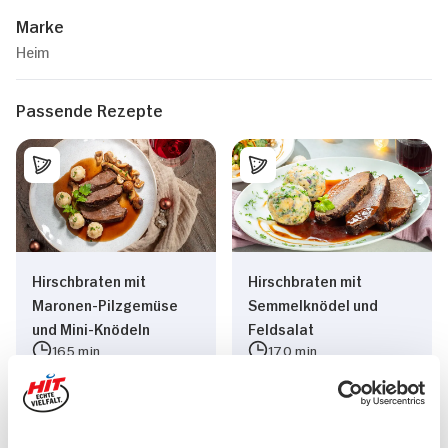
Marke
Heim
Passende Rezepte
Hirschbraten mit
Hirschbraten mit
Maronen-Pilzgemüse
Semmelknödel und
und Mini-Knödeln
Feldsalat
165 min
170 min
1.222 kcal p. Portion
1.397 kcal p. Portion
Mittel
Mittel