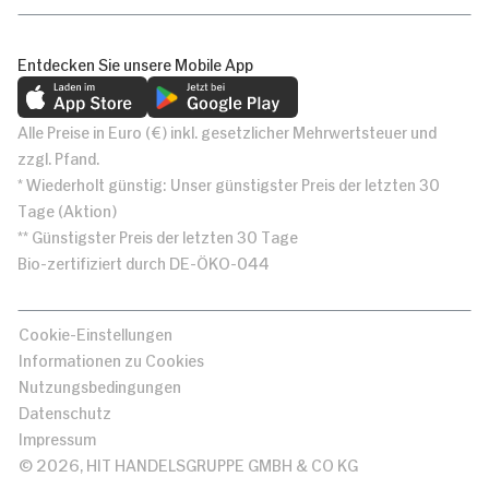
Entdecken Sie unsere Mobile App
Alle Preise in Euro (€) inkl. gesetzlicher Mehrwertsteuer und
zzgl. Pfand.
* Wiederholt günstig: Unser günstigster Preis der letzten 30
Tage (Aktion)
** Günstigster Preis der letzten 30 Tage
Bio-zertifiziert durch DE-ÖKO-044
Cookie-Einstellungen
Informationen zu Cookies
Nutzungsbedingungen
Datenschutz
Impressum
© 2026, HIT HANDELSGRUPPE GMBH & CO KG