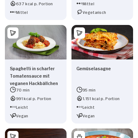
637 kcal p. Portion
Mittel
Mittel
Vegetarisch
Spaghetti in scharfer
Gemüselasagne
Tomatensauce mit
veganen Hackbällchen
70 min
95 min
991 kcal p. Portion
1.151 kcal p. Portion
Leicht
Leicht
Vegan
Vegan