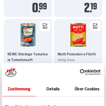
0.
99
2.
19
REWE Stückige Tomaten
Mutti Pomodori a Filetti
in Tomatensaft
400g Dose
400g Dose
6x verfügbar
18x verfügbar
1.
29
1.
89
Zustimmung
Details
Über Cookies