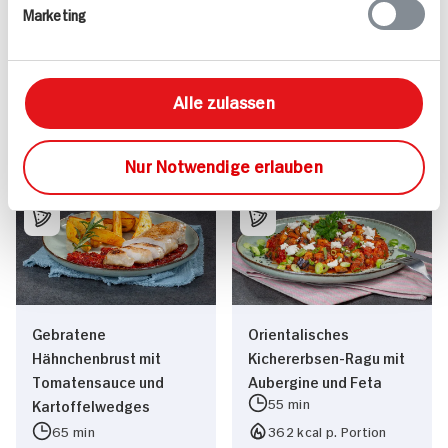
Marketing
Vegane Mini-Pizzen
Kabeljaufilet in würziger
Tomatensauce auf
Gewürzbulgur
498 kcal p. Portion
60 min
Alle zulassen
Mittel
807 kcal p. Portion
Vegan
Mittel
Nur Notwendige erlauben
Gebratene
Orientalisches
Hähnchenbrust mit
Kichererbsen-Ragu mit
Tomatensauce und
Aubergine und Feta
55 min
Kartoffelwedges
65 min
362 kcal p. Portion