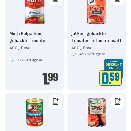
Mutti Polpa fein
ja! Fein gehackte
gehackte Tomaten
Tomaten in Tomatensaft
400g Dose
400g Dose
45x verfügbar
17x verfügbar
DAUER
DISCOUNT
PREIS
0.
59
1.
99