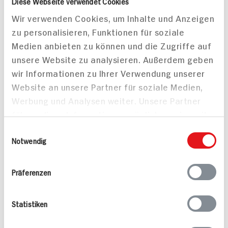
Diese Webseite verwendet Cookies
Wir verwenden Cookies, um Inhalte und Anzeigen
zu personalisieren, Funktionen für soziale
Pomito
Mutti Polpa
Medien anbieten zu können und die Zugriffe auf
Tomatenfruchtfleisch in
f.Tomatenfruchtfl.
unsere Website zu analysieren. Außerdem geben
Stücken
Limited Edition
wir Informationen zu Ihrer Verwendung unserer
400g Dose
400g Dose
Website an unsere Partner für soziale Medien,
12x verfügbar
76x verfügbar
Werbung und Analysen weiter. Unsere Partner
1.
29
1.
79
führen diese Informationen möglicherweise mit
weiteren Daten zusammen, die Sie ihnen
Einwilligungsauswahl
bereitgestellt haben oder die sie im Rahmen
Notwendig
Passende Rezepte
Ihrer Nutzung der Dienste gesammelt haben.
Präferenzen
Statistiken