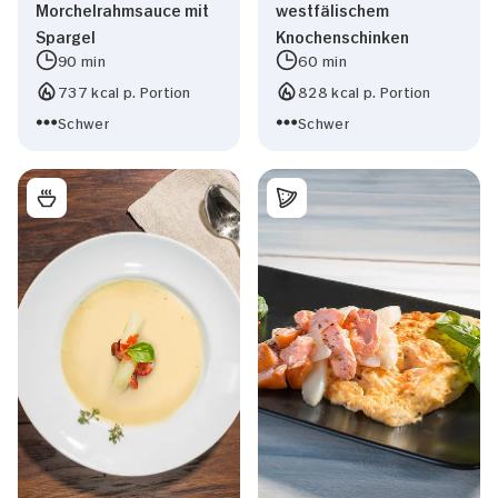
Morchelrahmsauce mit
westfälischem
Spargel
Knochenschinken
90 min
60 min
737 kcal p. Portion
828 kcal p. Portion
Schwer
Schwer