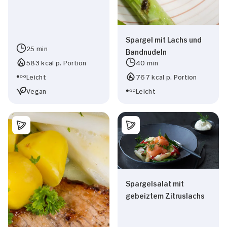
Präferenzen
Spargel mit Lachs und
Statistiken
25 min
Bandnudeln
583 kcal p. Portion
40 min
Marketing
Leicht
767 kcal p. Portion
Vegan
Leicht
Alle zulassen
Nur Notwendige erlauben
Spargelsalat mit
gebeiztem Zitruslachs