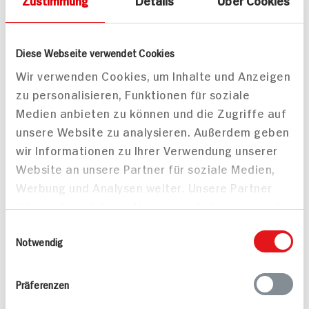
Zustimmung
Details
Über Cookies
Leicht
Leicht
Vegetarisch
Vegan
Diese Webseite verwendet Cookies
Wir verwenden Cookies, um Inhalte und Anzeigen
zu personalisieren, Funktionen für soziale
Medien anbieten zu können und die Zugriffe auf
unsere Website zu analysieren. Außerdem geben
wir Informationen zu Ihrer Verwendung unserer
Erbsensuppe mit Like
Website an unsere Partner für soziale Medien,
Meat Schinkenwurst
Werbung und Analysen weiter. Unsere Partner
führen diese Informationen möglicherweise mit
weiteren Daten zusammen, die Sie ihnen
Einwilligungsauswahl
bereitgestellt haben oder die sie im Rahmen
Notwendig
Ihrer Nutzung der Dienste gesammelt haben.
Präferenzen
Lachsfilet auf
50 min
Erbsenrisotto