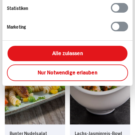
362 kcal p. Portion
40 min
Statistiken
Leicht
684 kcal p. Portion
Vegan
Mittel
Marketing
Alle zulassen
Nur Notwendige erlauben
Bunter Nudelsalat
Lachs-Jasminreis-Bowl