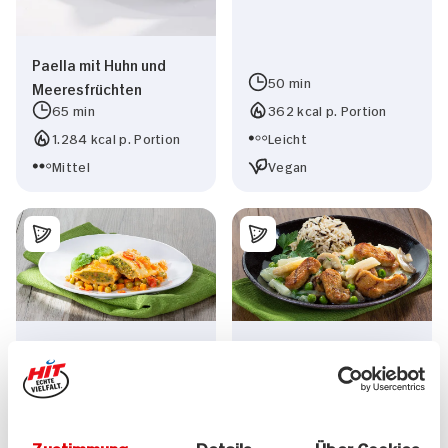
Paella mit Huhn und
50 min
Meeresfrüchten
65 min
362 kcal p. Portion
1.284 kcal p. Portion
Leicht
Mittel
Vegan
Maultaschen-Gratin
Veganes
Hühnerfrikassee mit
Reis
40 min
45 min
1.137 kcal p. Portion
770 kcal p. Portion