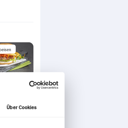
peisen
urger Vegan
n, Jalapenos,
hips und
Über Cookies
mayonnaise