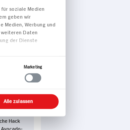
 für soziale Medien
dem geben wir
ale Medien, Werbung und
t weiteren Daten
 p. Portion
zung der Dienste
Marketing
peisen
Alle zulassen
che Hack
 Avocado-