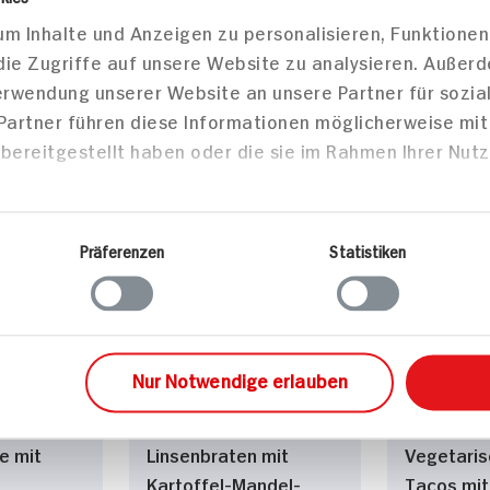
m Inhalte und Anzeigen zu personalisieren, Funktionen
Tortillas
Chili SIN carne für 2
die Zugriffe auf unsere Website zu analysieren. Außer
alnuss-
Personen
Verwendung unserer Website an unsere Partner für sozi
30 min
40 min
 Partner führen diese Informationen möglicherweise mi
454 kcal p. Portion
860 kcal
bereitgestellt haben oder die sie im Rahmen Ihrer Nut
Portion
Leicht
Leicht
Vegetarisch
Vegan
Präferenzen
Statistiken
sen
Hauptspeisen
Haupts
Nur Notwendige erlauben
ne mit
Linsenbraten mit
Vegetaris
Kartoffel-Mandel-
Tacos mit