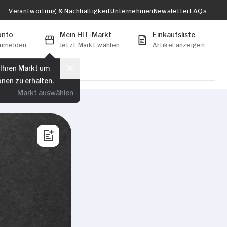
Verantwortung & Nachhaltigkeit
Unternehmen
Newsletter
FAQs
onto
Mein HIT-Markt
Einkaufsliste
anmelden
Jetzt Markt wählen
Artikel anzeigen
 Ihren Markt um
onen zu erhalten.
Markt auswählen