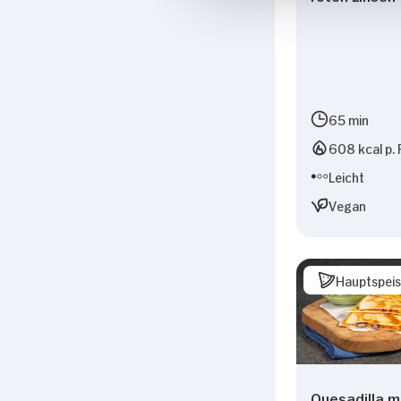
65 min
608 kcal p. 
Leicht
Vegan
Hauptspei
Quesadilla m