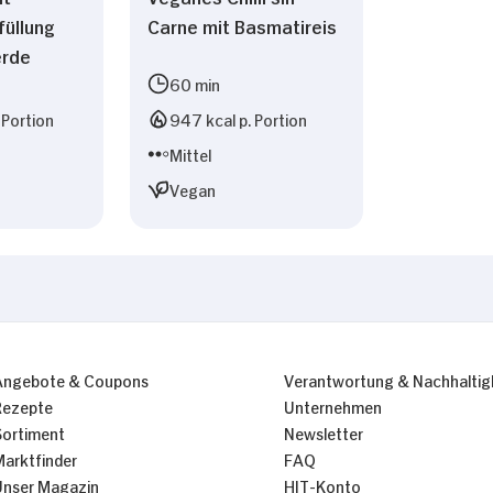
Carne mit Basmatireis
füllung
erde
60 min
 Portion
947 kcal p. Portion
Mittel
Vegan
Angebote & Coupons
Verantwortung & Nachhaltig
Rezepte
Unternehmen
Sortiment
Newsletter
Marktfinder
FAQ
Unser Magazin
HIT-Konto