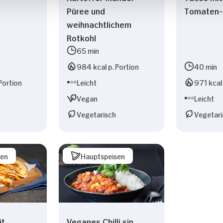
Püree und
Tomaten-
weihnachtlichem
Rotkohl
65 min
984 kcal p. Portion
40 min
Portion
Leicht
971 kcal 
Vegan
Leicht
Vegetarisch
Vegetari
sen
Hauptspeisen
Veganes Chilli sin
it