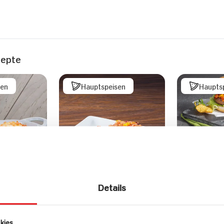
zepte
sen
Hauptspeisen
Haupts
Mexican B
mit Bohne
Tortilla C
Details
Limetten
kies