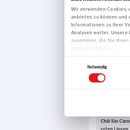
Wir verwenden Cookies, u
Überbackene 
anbieten zu können und 
mit Linsen-W
Informationen zu Ihrer 
Chili
Analysen weiter. Unsere
70 min
zusammen, die Sie ihnen 
gesammelt haben.
735 kcal p. 
Leicht
Einwilligungsauswahl
Notwendig
Hauptspei
Chili Sin Car
roten Linsen