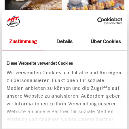
Zustimmung
Details
Über Cookies
Geräucherte Forelle auf
Thai-Spieße mit
Diese Webseite verwendet Cookies
Feldsalat
exotischem Linsensalat
Wir verwenden Cookies, um Inhalte und Anzeigen
10 min
60 min
zu personalisieren, Funktionen für soziale
455 kcal p. Portion
497 kcal p. Portion
Medien anbieten zu können und die Zugriffe auf
Leicht
Leicht
unsere Website zu analysieren. Außerdem geben
wir Informationen zu Ihrer Verwendung unserer
Website an unsere Partner für soziale Medien,
Werbung und Analysen weiter. Unsere Partner
führen diese Informationen möglicherweise mit