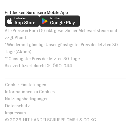
Entdecken Sie unsere Mobile App
Alle Preise in Euro (€) inkl. gesetzlicher Mehrwertsteuer und
zzgl. Pfand.
* Wiederholt günstig: Unser günstigster Preis der letzten 30
Tage (Aktion)
** Günstigster Preis der letzten 30 Tage
Bio-zertifiziert durch DE-ÖKO-044
Cookie-Einstellungen
Informationen zu Cookies
Nutzungsbedingungen
Datenschutz
Impressum
© 2026, HIT HANDELSGRUPPE GMBH & CO KG