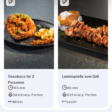
Ossobuco für 2
Lammspieße vom Grill
Personen
165 min
80 min
584 kcal p. Portion
625 kcal p. Portion
Mittel
Leicht